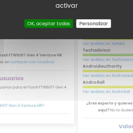
activar
-
OK, aceptar todas
Personalizar
 expertos
Valo
Xataka
ertos para el Fossil FTW6017 Gen 4
Ver análisis en Xataka
Techadvisor
Fossil FTW6017 Gen 4 Venture HR
Ver análisis en Techadvis
nte en
contacto con nosotros
Androidauthority
Ver análisis en Androidaut
 usuarios
Andro4all
arios para el Fossil FTW6017 Gen 4
Ver análisis en Andro4all
¿Eres experto y quiere
W6017 Gen 4 Venture HR?
aquí?
No lo dudes
Valo