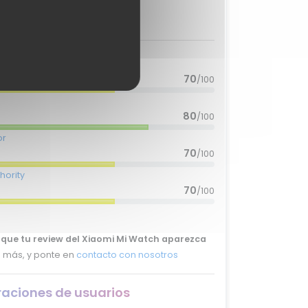
C
77.2
raciones de expertos
70
/100
80
/100
or
70
/100
hority
70
/100
s que tu review del Xiaomi Mi Watch aparezca
 más, y ponte en
contacto con nosotros
raciones de usuarios