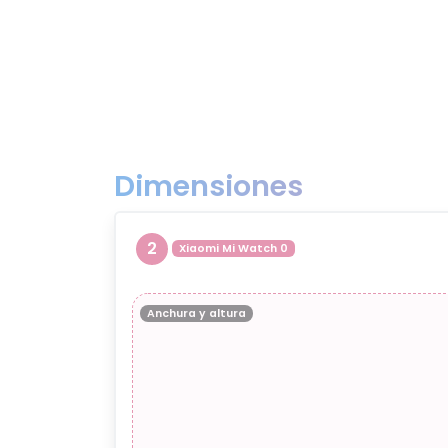
Dimensiones
2
Xiaomi Mi Watch 0
Anchura y altura