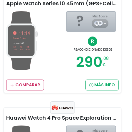
Apple Watch Series 10 45mm (GPS+Cellular)
?
MixiScore
-
R
REACONDICIONADO
DESDE
290
,08
€
COMPARAR
MÁS INFO
Huawei Watch 4 Pro Space Exploration Edition
MixiScore