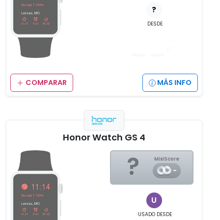
?
DESDE
__
,__
€
COMPARAR
MÁS INFO
Honor Watch GS 4
?
MixiScore
-
U
USADO
DESDE