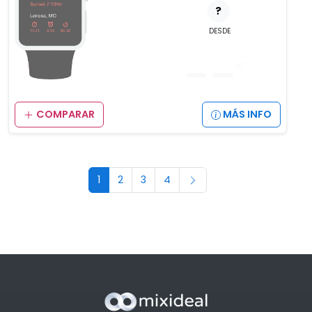
?
DESDE
__
,__
€
COMPARAR
MÁS INFO
1
2
3
4