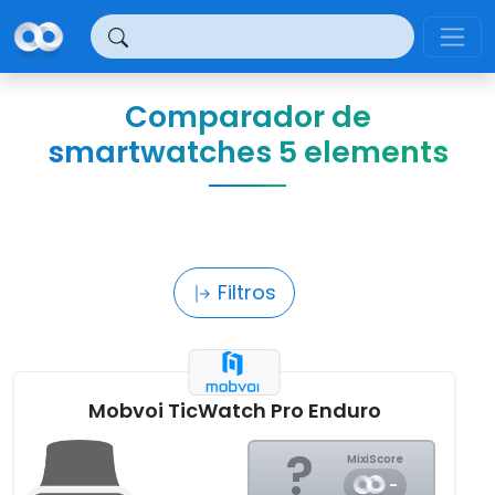
Panel de gestión de cookies
Comparador de
smartwatches 5 elements
Filtros
Mobvoi TicWatch Pro Enduro
?
MixiScore
-