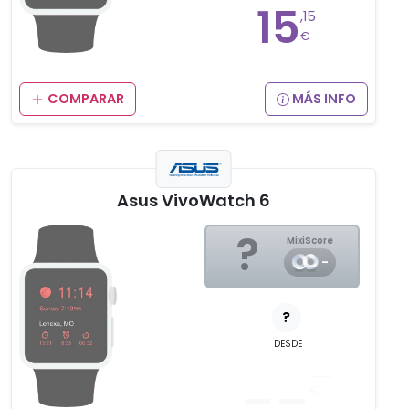
15
,15
€
COMPARAR
MÁS INFO
Asus VivoWatch 6
?
MixiScore
-
?
DESDE
__
,__
€