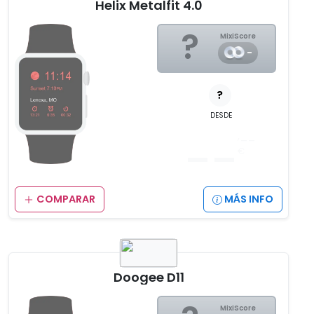
Helix Metalfit 4.0
?
MixiScore
-
?
DESDE
__
,__
€
COMPARAR
MÁS INFO
Doogee D11
MixiScore