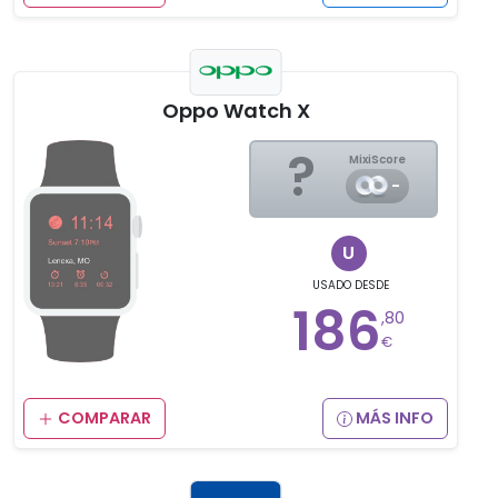
Oppo Watch X
?
MixiScore
-
U
USADO
DESDE
186
,80
€
COMPARAR
MÁS INFO