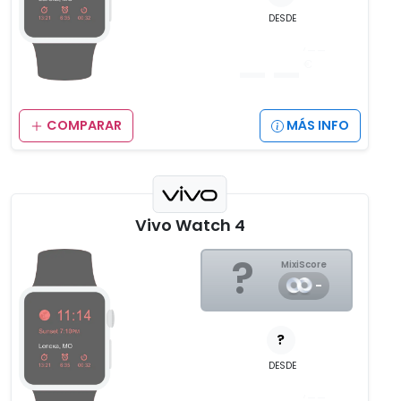
DESDE
__
,__
€
COMPARAR
MÁS INFO
Vivo Watch 4
?
MixiScore
-
?
DESDE
,__