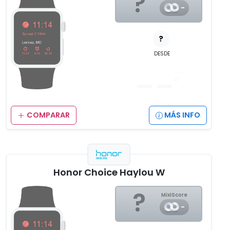
?
-
?
DESDE
__
,__
€
COMPARAR
MÁS INFO
Honor Choice Haylou W
?
MixiScore
-