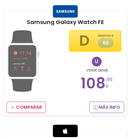
Samsung Galaxy Watch FE
D
MixiScore
60
U
USADO
DESDE
108
,95
€
COMPARAR
MÁS INFO