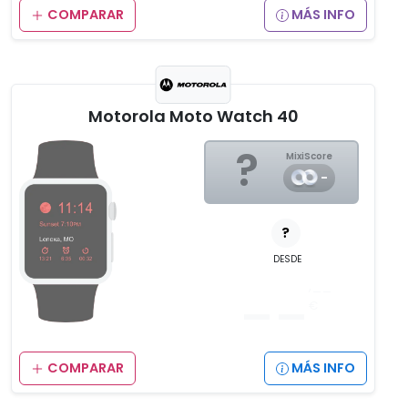
COMPARAR
MÁS INFO
Motorola Moto Watch 40
?
MixiScore
-
?
DESDE
__
,__
€
COMPARAR
MÁS INFO