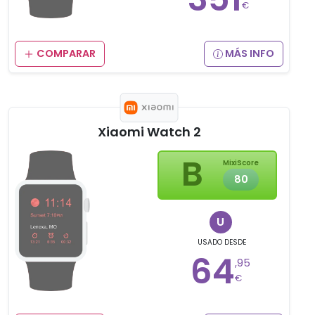
€
COMPARAR
MÁS INFO
Xiaomi Watch 2
B
MixiScore
80
U
USADO
DESDE
64
,95
€