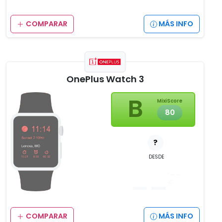
COMPARAR
MÁS INFO
OnePlus Watch 3
B
MixiScore
80
?
DESDE
__
,__
€
COMPARAR
MÁS INFO