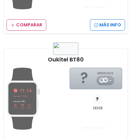
__
€
COMPARAR
MÁS INFO
Oukitel BT80
?
MixiScore
-
?
DESDE
__
,__
€