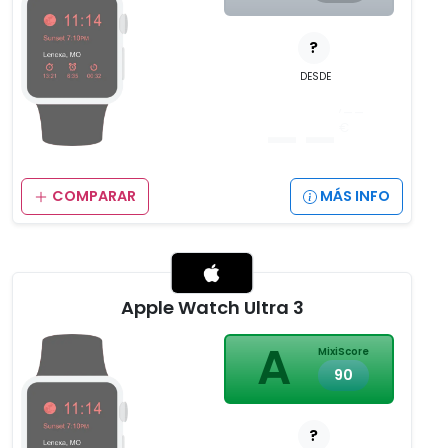
?
DESDE
__
,__
€
COMPARAR
MÁS INFO
Apple Watch Ultra 3
A
MixiScore
90
?