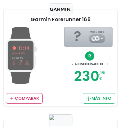
Garmin Forerunner 165
?
MixiScore
-
R
REACONDICIONADO
DESDE
230
,99
€
COMPARAR
MÁS INFO