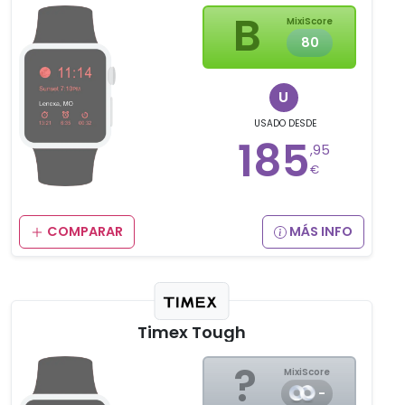
B
MixiScore
80
U
USADO
DESDE
185
,95
€
COMPARAR
MÁS INFO
Timex Tough
?
MixiScore
-