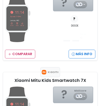
?
-
?
DESDE
__
,__
€
COMPARAR
MÁS INFO
Xiaomi Mitu Kids Smartwatch 7X
?
MixiScore
-