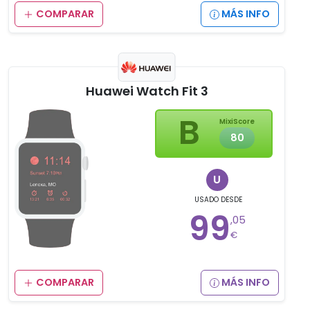
COMPARAR
MÁS INFO
Huawei Watch Fit 3
B
MixiScore
80
U
USADO
DESDE
99
,05
€
COMPARAR
MÁS INFO