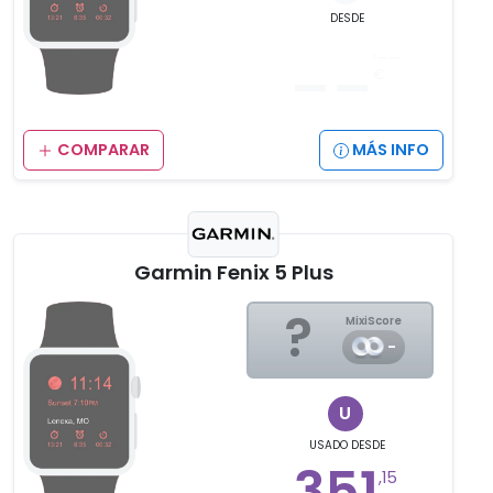
DESDE
__
,__
€
COMPARAR
MÁS INFO
Garmin Fenix 5 Plus
?
MixiScore
-
U
USADO
DESDE
351
,15