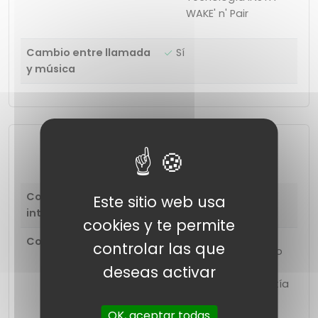
WAKE' n' Pair
Cambio entre llamada
Sí
y música
Extras
Control remoto
No
Este sitio web usa
integrado
cookies y te permite
Contenido de la caja
controlar las que
Manual de usuario
Airdopes 408
deseas activar
Tarjeta de garantía
Auriculares
OK, aceptar todas
adicionales