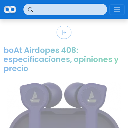
Panel de gestión de cookies
boAt Airdopes 408:
especificaciones, opiniones y
precio