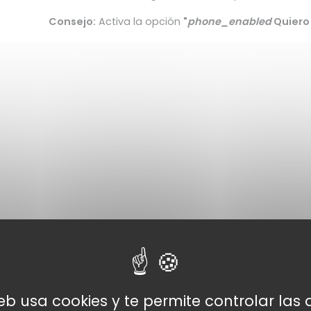
Consejo:
Activa la opción
"
phone_enabled
Quiero 
web usa cookies y te permite controlar la