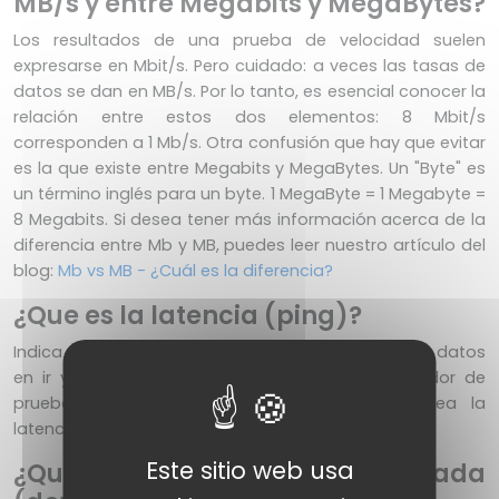
MB/s y entre Megabits y MegaBytes?
Los resultados de una prueba de velocidad suelen
expresarse en Mbit/s. Pero cuidado: a veces las tasas de
datos se dan en MB/s. Por lo tanto, es esencial conocer la
relación entre estos dos elementos: 8 Mbit/s
corresponden a 1 Mb/s. Otra confusión que hay que evitar
es la que existe entre Megabits y MegaBytes. Un "Byte" es
un término inglés para un byte. 1 MegaByte = 1 Megabyte =
8 Megabits. Si desea tener más información acerca de la
diferencia entre Mb y MB, puedes leer nuestro artículo del
blog:
Mb vs MB - ¿Cuál es la diferencia?
¿Que es la latencia (ping)?
Indica el tiempo que tarda un pequeño paquete de datos
en ir y venir entre su ordenador y nuestro servidor de
pruebas de rendimiento. Cuanto más baja sea la
latencia, más sensible será tu conexión.
Este sitio web usa
¿Que es la velocidad de bajada