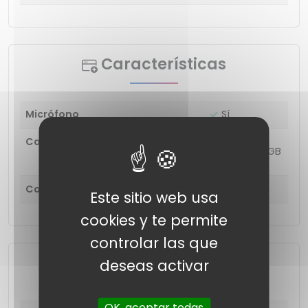
Características
Micrófono
Sí
Características adicionales
Luces RGB
Cambio entre llamada y música
Sí
Este sitio web usa
cookies y te permite
controlar las que
Extras
deseas activar
OK, aceptar todas