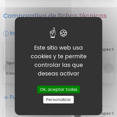
Comparativa de fichas técnicas
Información general
Este sitio web usa
1
boat Airdopes 101
cookies y te permite
Tipo de auricular
in-ear
controlar las que
deseas activar
Conectividad
Inalámbrica
OK, aceptar todas
Funciones de sonido
Personalizar
1
boat Airdopes 101