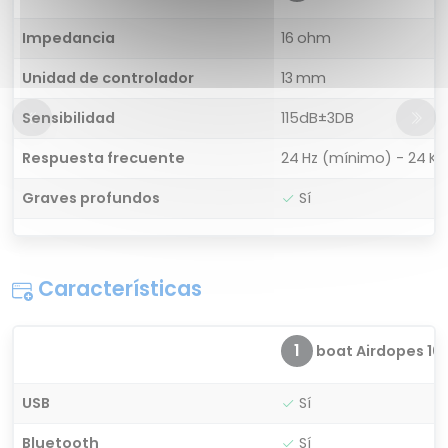
Impedancia
16 ohm
Unidad de controlador
13 mm
Sensibilidad
115dB±3DB
Respuesta frecuente
24 Hz (mínimo) - 24 K
Graves profundos
Sí
Características
1
boat Airdopes 101
USB
Sí
Bluetooth
Sí