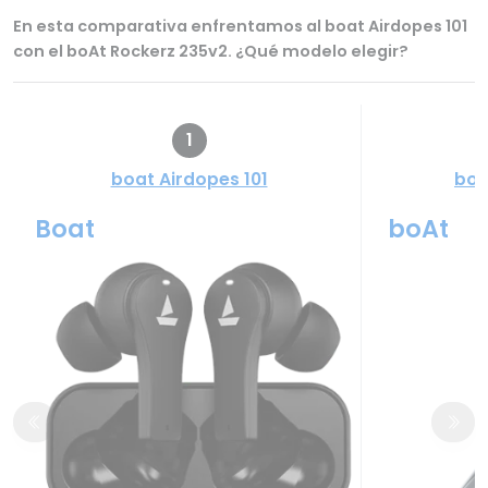
En esta comparativa enfrentamos al boat Airdopes 101
con el boAt Rockerz 235v2. ¿Qué modelo elegir?
1
boat Airdopes 101
boA
Boat
boAt