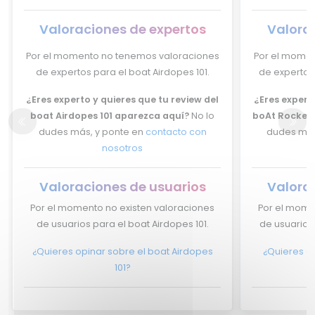
Valoraciones de expertos
Valora
Por el momento no tenemos valoraciones
Por el momen
de expertos para el boat Airdopes 101.
de expertos 
¿Eres experto y quieres que tu review del
¿Eres experto
boat Airdopes 101 aparezca aquí?
No lo
boAt Rockerz
dudes más, y ponte en
contacto con
dudes más
nosotros
Valoraciones de usuarios
Valora
Por el momento no existen valoraciones
Por el mome
de usuarios para el boat Airdopes 101.
de usuarios
¿Quieres opinar sobre el boat Airdopes
¿Quieres op
101?