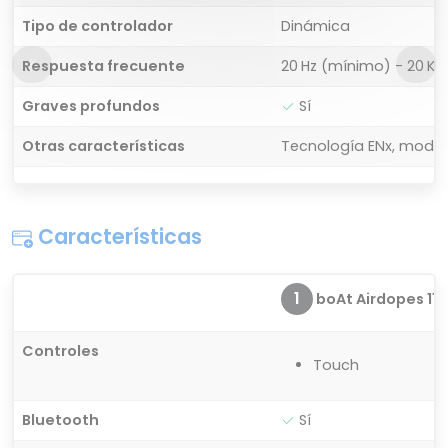
Tipo de controlador
Dinámica
Respuesta frecuente
20 Hz (mínimo) - 20 K
Graves profundos
Sí
Otras características
Tecnología ENx, modo 
Características
1
boAt Airdopes 115
Controles
Touch
Bluetooth
Sí