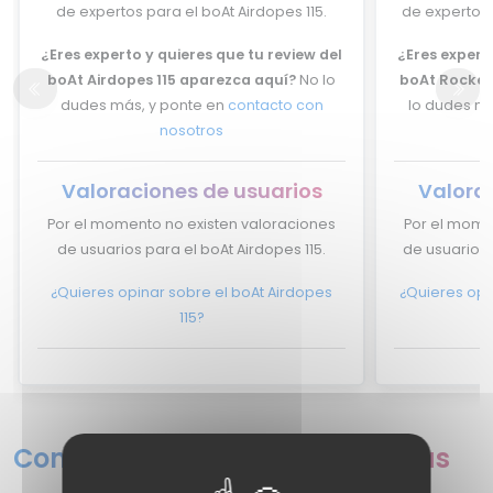
de expertos para el boAt Airdopes 115.
de expertos 
¿Eres experto y quieres que tu review del
¿Eres experto
boAt Airdopes 115 aparezca aquí?
No lo
boAt Rocker
dudes más, y ponte en
contacto con
lo dudes má
nosotros
Valoraciones de usuarios
Valora
Por el momento no existen valoraciones
Por el mome
de usuarios para el boAt Airdopes 115.
de usuarios 
¿Quieres opinar sobre el boAt Airdopes
¿Quieres opi
115?
Comparativa de fichas técnicas