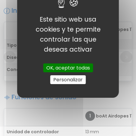
Información general
Este sitio web usa
cookies y te permite
1
boAt Airdopes 115
controlar las que
Tipo de auricular
in-ear
deseas activar
Diseño
-
OK, aceptar todas
Conectividad
Inalámbrica
Personalizar
Funciones de sonido
1
boAt Airdopes 115
Unidad de controlador
13 mm