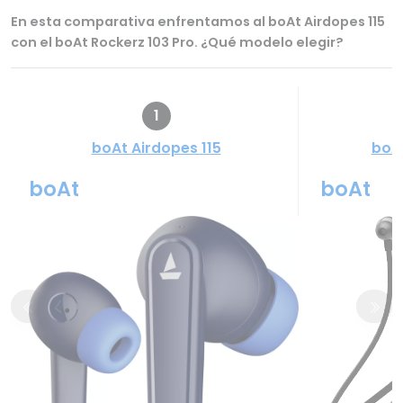
En esta comparativa enfrentamos al boAt Airdopes 115
con el boAt Rockerz 103 Pro. ¿Qué modelo elegir?
1
boAt Airdopes 115
boAt
boAt
boAt