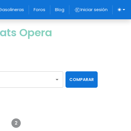
Gasolineras
Foros
Blog
Iniciar sesión
eats Opera
COMPARAR
2