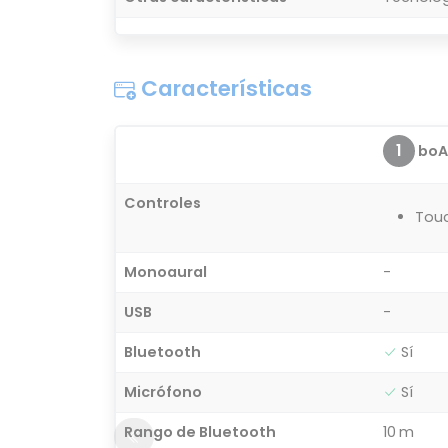
Características
1
boAt
Controles
Tou
Monoaural
-
USB
-
Bluetooth
Sí
Micrófono
Sí
Rango de Bluetooth
10 m