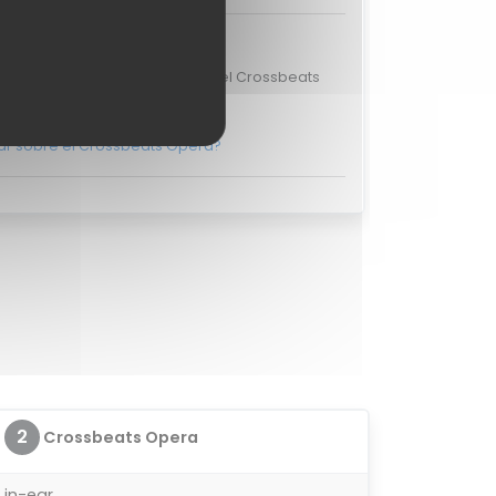
ciones de usuarios
valoraciones de usuarios para el Crossbeats
Opera.
ar sobre el Crossbeats Opera?
2
Crossbeats Opera
in-ear