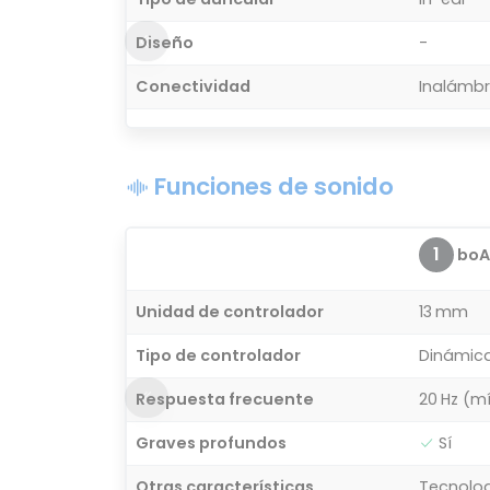
Diseño
-
Conectividad
Inalámbr
Funciones de sonido
1
boAt
Unidad de controlador
13 mm
Tipo de controlador
Dinámic
Respuesta frecuente
20 Hz (m
Graves profundos
Sí
Otras características
Tecnolog