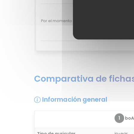
Valoraciones de u
Por el momento no existen valoraciones de usua
¿Quieres opinar sobre el boAt 
Comparativa de fichas
Información general
1
boAt
Tipo de auricular
in-ear