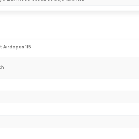
 Airdopes 115
ch