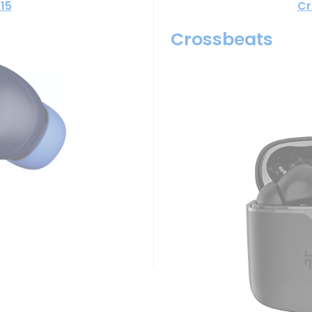
15
Cr
Crossbeats