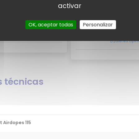
activar
suarios
Valora
rios para el boAt Airdopes 115.
Por el momento no existen 
OK, aceptar todas
Personalizar
Airdopes 115?
¿Quieres opin
 técnicas
 Airdopes 115