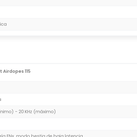
ica
 Airdopes 115
a
ínimo) - 20 KHz (máximo)
ía ENx, modo bestia de baja latencia