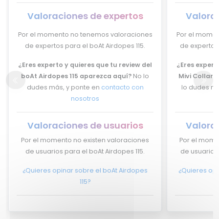
Valoraciones de expertos
Valora
Por el momento no tenemos valoraciones
Por el momen
de expertos para el boAt Airdopes 115.
de expertos 
¿Eres experto y quieres que tu review del
¿Eres experto
boAt Airdopes 115 aparezca aquí?
No lo
Mivi Collar 
dudes más, y ponte en
contacto con
lo dudes má
nosotros
Valoraciones de usuarios
Valora
Por el momento no existen valoraciones
Por el mome
de usuarios para el boAt Airdopes 115.
de usuarios 
¿Quieres opinar sobre el boAt Airdopes
¿Quieres opin
115?