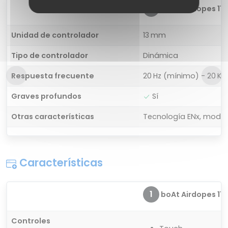
1
boAt Airdopes 115
Unidad de controlador
13 mm
Tipo de controlador
Dinámica
Respuesta frecuente
20 Hz (mínimo) - 20 K
Graves profundos
Sí
Otras características
Tecnología ENx, modo 
Características
1
boAt Airdopes 115
Controles