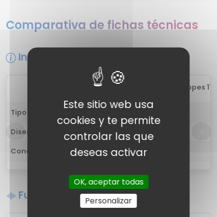
Comparativa de fichas técnicas
Información general
1
boAt Airdopes 115
Este sitio web usa
Tipo de auricular
in-ear
cookies y te permite
Diseño
-
controlar las que
deseas activar
Conectividad
Inalámbrica
OK, aceptar todas
Funciones de sonido
Personalizar