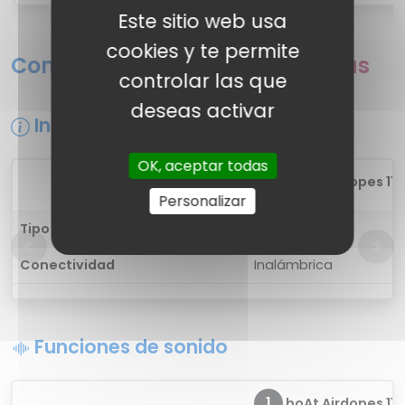
Este sitio web usa
cookies y te permite
Comparativa de fichas técnicas
controlar las que
deseas activar
Información general
OK, aceptar todas
1
boAt Airdopes 115
Personalizar
Tipo de auricular
in-ear
Conectividad
Inalámbrica
Funciones de sonido
1
boAt Airdopes 115