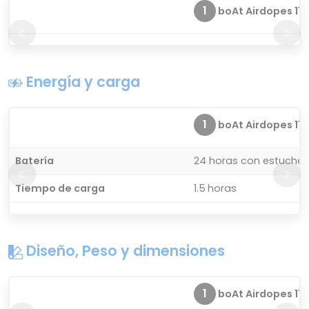
1
boAt Airdopes 115
Energía y carga
1
boAt Airdopes 115
Batería
24 horas con estuche 
Tiempo de carga
1.5 horas
Diseño, Peso y dimensiones
1
boAt Airdopes 115