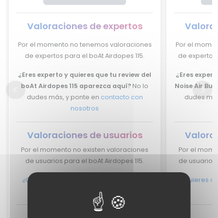
Valoraciones de expertos
Valora
Por el momento no tenemos valoraciones
Por el momen
de expertos para el boAt Airdopes 115.
de expertos 
¿Eres experto y quieres que tu review del
¿Eres experto
boAt Airdopes 115 aparezca aquí?
No lo
Noise Air Bu
dudes más, y ponte en
contacto con
dudes más
nosotros
Valoraciones de usuarios
Valora
Por el momento no existen valoraciones
Por el mome
de usuarios para el boAt Airdopes 115.
de usuarios 
¿Quieres opinar sobre el boAt Airdopes
¿Quieres op
115?