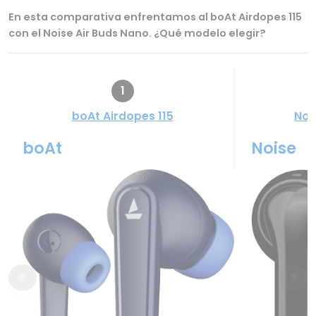
En esta comparativa enfrentamos al boAt Airdopes 115
con el Noise Air Buds Nano. ¿Qué modelo elegir?
1
boAt Airdopes 115
Noi
boAt
Noise