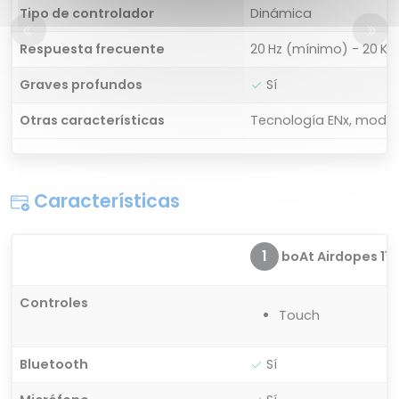
Tipo de controlador
Dinámica
Respuesta frecuente
20 Hz (mínimo) - 20 K
Graves profundos
Sí
Otras características
Tecnología ENx, modo 
Características
1
boAt Airdopes 115
Controles
Touch
Bluetooth
Sí