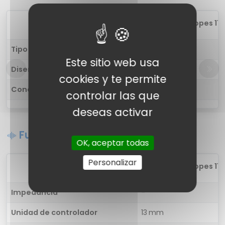
1
boAt Airdopes 115
Tipo de auricular
in-ear
Este sitio web usa
Diseño
-
cookies y te permite
Conectividad
Inalámbrica
controlar las que
deseas activar
Funciones de sonido
OK, aceptar todas
Personalizar
1
boAt Airdopes 115
Impedancia
-
Unidad de controlador
13 mm