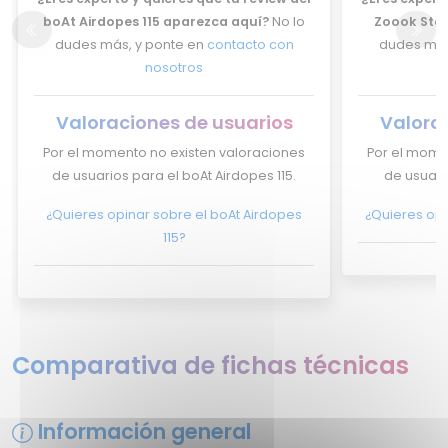
boAt Airdopes 115 aparezca aquí?
No lo
Zoook Stal
dudes más, y ponte en
contacto con
dudes más
nosotros
Valoraciones de usuarios
Valora
Por el momento no existen valoraciones
Por el mome
de usuarios para el boAt Airdopes 115.
de usuari
¿Quieres opinar sobre el boAt Airdopes
¿Quieres opi
115?
Comparativa de fichas técnicas
Información general