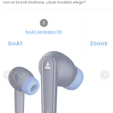
con el Zoook Stallone. ¿Qué modelo elegir?
1
boAt Airdopes 115
Z
boAt
Zoook