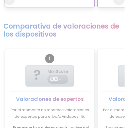
Comparativa de valoraciones de
los dispositivos
1
?
MixiScore
-
Valoraciones de expertos
Valora
Por el momento no tenemos valoraciones
Por el momen
de expertos para el boAt Airdopes 115.
de expert
¿Eres experto y quieres que tu review del
¿Eres experto