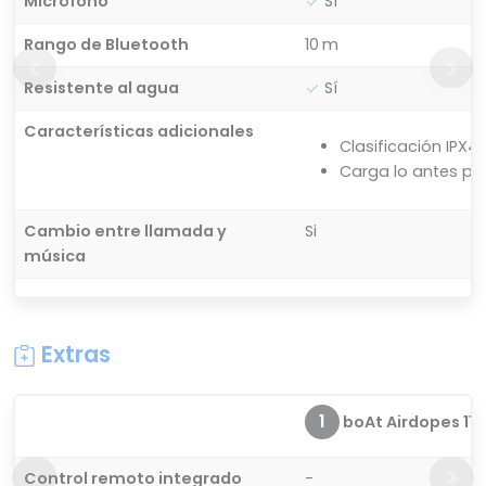
Micrófono
Sí
Rango de Bluetooth
10 m
Resistente al agua
Sí
Características adicionales
Clasificación IPX4
Carga lo antes pos
Cambio entre llamada y
Si
música
Extras
1
boAt Airdopes 115
Control remoto integrado
-