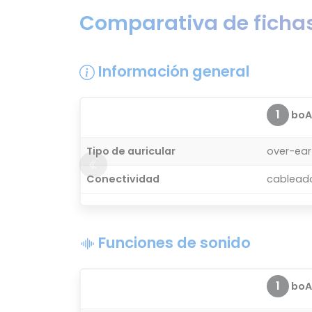
Comparativa de fichas
Información general
1
boAt
Tipo de auricular
over-ear
Conectividad
cablead
Funciones de sonido
1
boAt