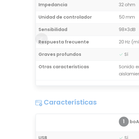
Impedancia
32 ohm
Unidad de controlador
50 mm
Sensibilidad
98±3dB
Respuesta frecuente
20 Hz (m
Graves profundos
Sí
Otras características
Sonido e
aislamie
Características
1
boAt
USB
Sí