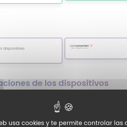
s disponibles
ciones de los dispositivos
web usa cookies y te permite controlar la
re