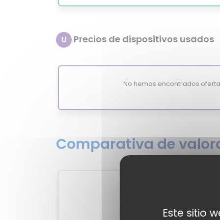
Precios de dispositivos usados
U
No hemos encontrados oferta
Comparativa de valora
1
?
Este sitio 
MixiSco