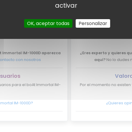
activar
xpertos
Valor
OK, aceptar todas
Personalizar
xpertos para el boAt Immortal
Por el momento no tenemos 
oAt Immortal IM-1000D aparezca
¿Eres experto y quieres qu
ontacto con nosotros
aquí?
No lo dudes 
suarios
Valor
arios para el boAt Immortal IM-
Por el momento no existen 
mmortal IM-1000D?
¿Quieres opin