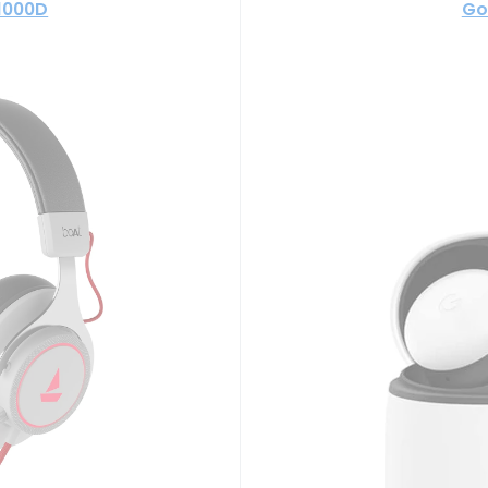
1000D
Go