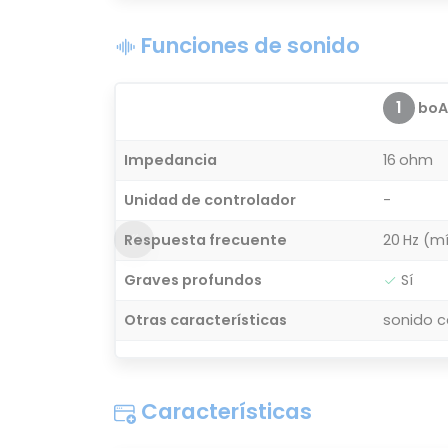
Funciones de sonido
1
boA
Impedancia
16 ohm
Unidad de controlador
-
Respuesta frecuente
20 Hz (m
Graves profundos
Sí
Otras características
sonido c
Características