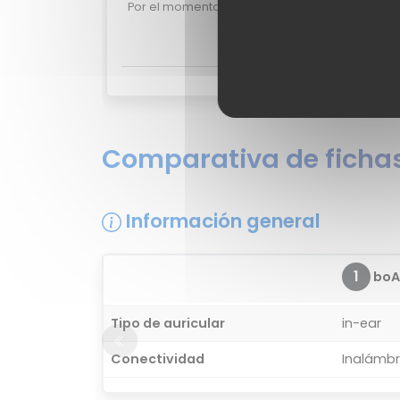
Por el momento no existen valoraciones de usu
¿Quieres opinar sobre el boA
Comparativa de fichas
Información general
1
boA
Tipo de auricular
in-ear
Conectividad
Inalámbr