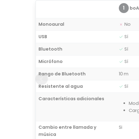
1
boA
Monoaural
No
USB
Sí
Bluetooth
Sí
Micrófono
Sí
Rango de Bluetooth
10 m
Resistente al agua
Sí
Características adicionales
Modo
Carg
Cambio entre llamada y
Si
música