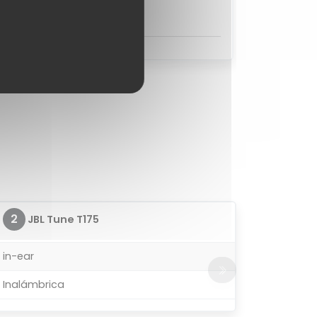
pinar sobre el JBL Tune T175?
2
JBL Tune T175
in-ear
Inalámbrica