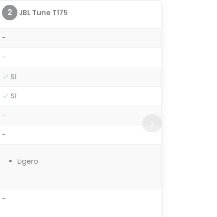
2
JBL Tune T175
-
-
Sí
Sí
-
-
Ligero
-