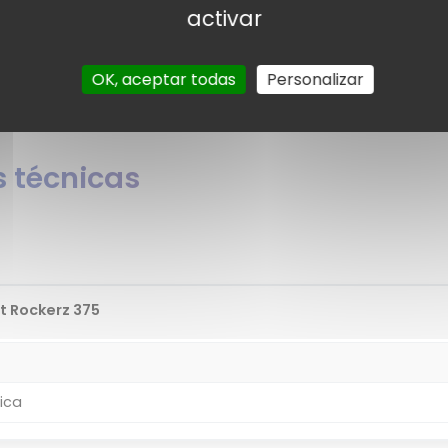
arios para el boAt Rockerz 375.
activar
¿Quieres o
t Rockerz 375?
OK, aceptar todas
Personalizar
 técnicas
t Rockerz 375
ica