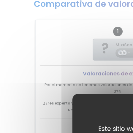
Comparativa de valora
1
?
MixiSco
-
Valoraciones de e
Por el momento no tenemos valoraciones de 
375.
¿Eres experto y quieres que tu review del b
No lo dudes más, y ponte en
cont
Valoraciones de u
Este sitio 