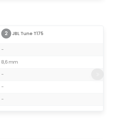
2
JBL Tune T175
-
8,6 mm
-
-
-