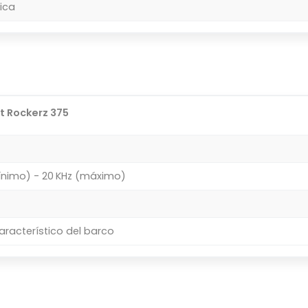
ica
t Rockerz 375
ínimo) - 20 KHz (máximo)
aracterístico del barco