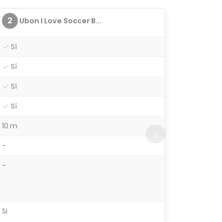
2
Ubon I Love Soccer B...
Sí
Sí
Sí
Sí
10 m
-
-
Si