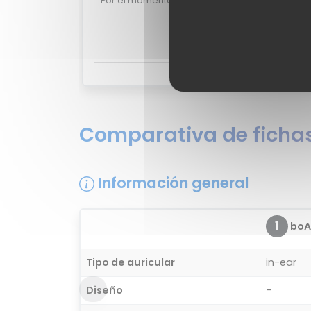
Por el momento no existen valoraciones de us
375.
¿Quieres opinar sobre el boAt 
Comparativa de fichas
Información general
1
boA
Tipo de auricular
in-ear
Diseño
-