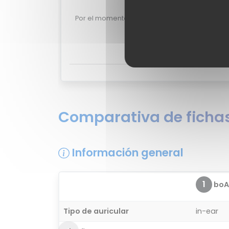
Valoraciones de us
Por el momento no existen valoraciones de us
375.
¿Quieres opinar sobre el boAt 
Comparativa de fichas
Información general
1
boA
Tipo de auricular
in-ear