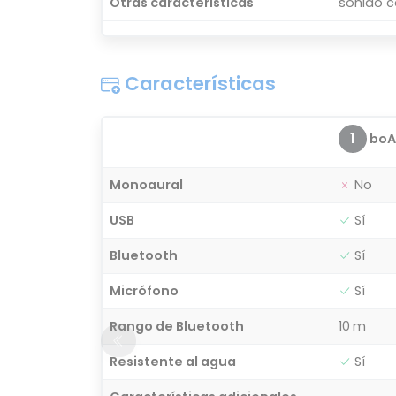
Otras características
sonido c
Características
1
boA
Monoaural
No
USB
Sí
Bluetooth
Sí
Micrófono
Sí
Rango de Bluetooth
10 m
Resistente al agua
Sí