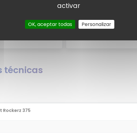
uarios
Valorac
activar
uarios para el boAt Rockerz
Por el momento no existen valo
OK, aceptar todas
Personalizar
Rockerz 375?
¿Quieres opinar s
 técnicas
t Rockerz 375