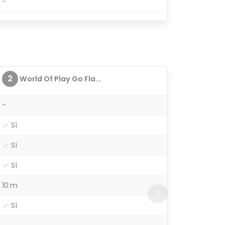
-
2
World Of Play Go Fla...
-
Sí
Sí
Sí
10 m
Sí