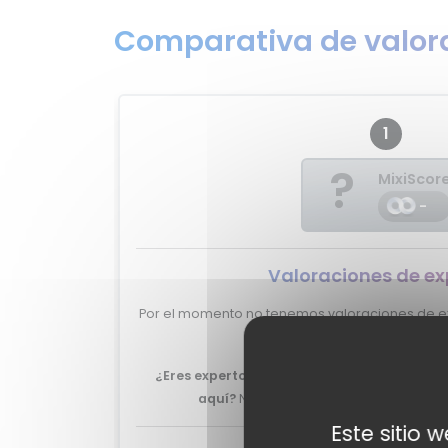
Comparativa de valora
1
?
MixiScor
-
Valoraciones de ex
Por el momento no tenemos valoraciones de ex
375.
¿Eres experto y quieres que tu review del 
aquí?
No lo dudes más, y ponte en
con
Este sitio 