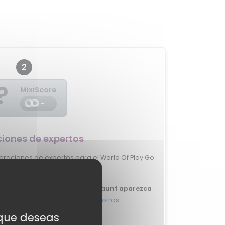
2
?
MixiScore
-
iones de expertos
raciones de expertos para el World Of Play Go
Flaunt.
u review del World Of Play Go Flaunt aparezca
s, y ponte en
contacto con nosotros
s que deseas