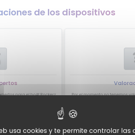
ciones de los dispositivos
e
pertos
Valorac
pertos para el boAt Rockerz
Por el momento no tenemos valo
boAt Rockerz 375 aparezca
¿Eres experto y quieres que t
tacto con nosotros
aquí?
No lo dudes má
web usa cookies y te permite controlar la