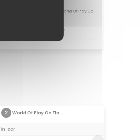
iones de usuarios
raciones de usuarios para el World Of Play Go
Flaunt.
obre el World Of Play Go Flaunt?
2
World Of Play Go Fla...
in-ear