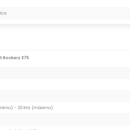
ica
t Rockerz 375
ínimo) - 20 KHz (máximo)