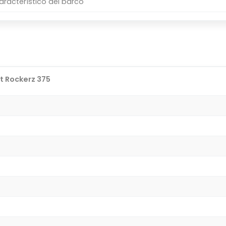
aracterístico del barco
t Rockerz 375