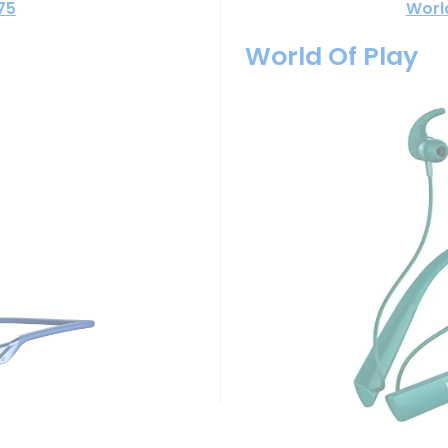
75
Worl
World Of Play