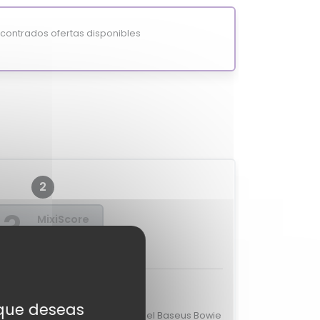
ontrados ofertas disponibles
2
?
MixiScore
-
aciones de expertos
s que deseas
valoraciones de expertos para el Baseus Bowie