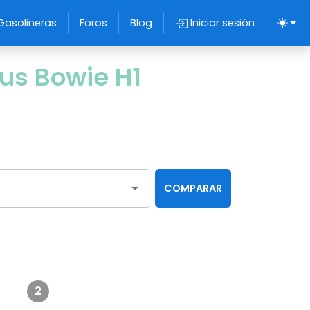
Gasolineras
Foros
Blog
Iniciar sesión
us Bowie H1
COMPARAR
?
2