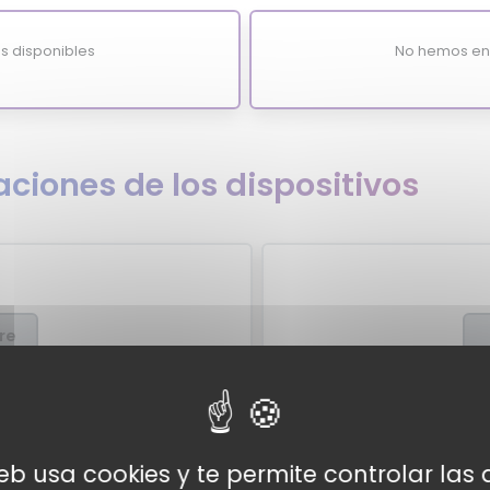
s disponibles
No hemos enc
ciones de los dispositivos
re
xpertos
Valor
web usa cookies y te permite controlar la
expertos para el Boult Audio
Por el momento no tenemos 