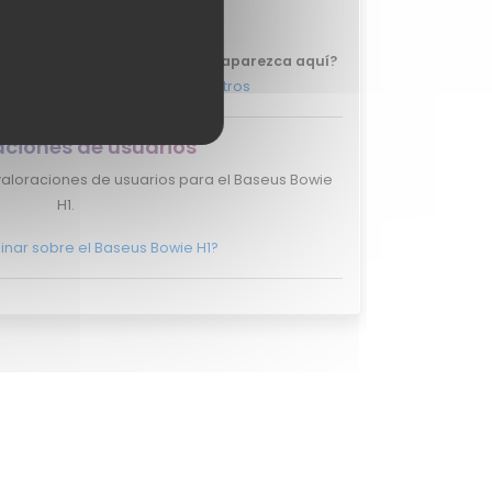
H1.
 tu review del Baseus Bowie H1 aparezca aquí?
, y ponte en
contacto con nosotros
aciones de usuarios
valoraciones de usuarios para el Baseus Bowie
H1.
inar sobre el Baseus Bowie H1?