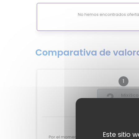
No hemos encontrados oferta
Comparativa de valora
1
?
MixiSco
-
Valoraciones de e
Este sitio 
Por el momento no tenemos valoraciones de 