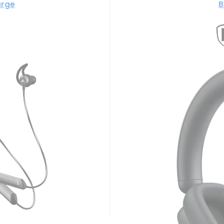
arge
B