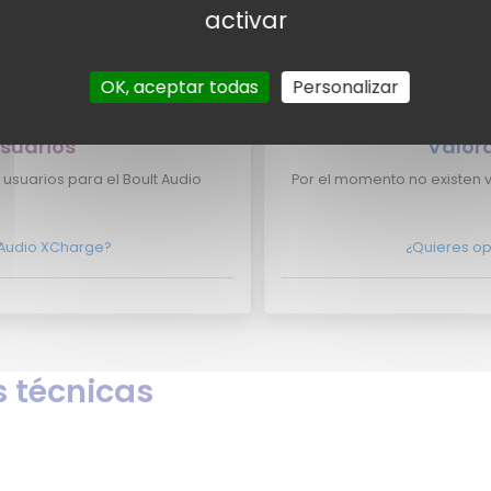
activar
Boult Audio XCharge aparezca
¿Eres experto y quieres que
OK, aceptar todas
Personalizar
ontacto con nosotros
No lo dudes más
suarios
Valor
usuarios para el Boult Audio
Por el momento no existen 
t Audio XCharge?
¿Quieres op
 técnicas