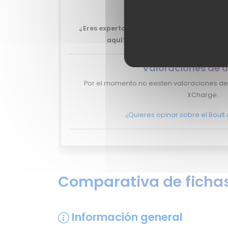
XCharge.
¿Eres experto y quieres que tu review del 
aquí?
No lo dudes más, y ponte en
c
Valoraciones de u
Por el momento no existen valoraciones de 
XCharge.
¿Quieres opinar sobre el Boul
Comparativa de fichas
Información general