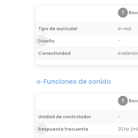
1
Bou
Tipo de auricular
in-ear
Diseño
-
Conectividad
Inalámbr
Funciones de sonido
1
Bou
Unidad de controlador
-
Respuesta frecuente
20 Hz (m