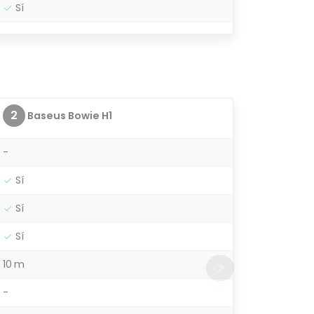
Sí
2
Baseus Bowie H1
-
Sí
Sí
Sí
10 m
-