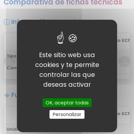
Comparativa de fichas técnicas
Información general
1
Boult Audio XCh
Este sitio web usa
Tipo de auricular
in-ear
cookies y te permite
Conectividad
Inalámbrica
controlar las que
deseas activar
Funciones de sonido
OK, aceptar todas
1
Boult Audio XCh
Personalizar
Unidad de controlador
-