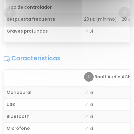
Tipo de controlador
-
Respuesta frecuente
20 Hz (mínimo) - 20 K
Graves profundos
Sí
Características
1
Boult Audio XCh
Monoaural
Sí
USB
Sí
Bluetooth
Sí
Micrófono
Sí