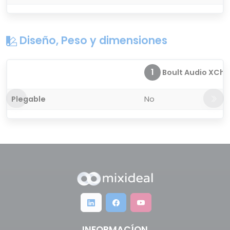
Diseño, Peso y dimensiones
1
Boult Audio XCh
Plegable
No
INFORMACÍON