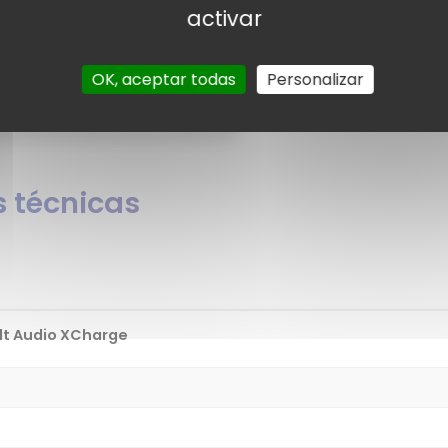
usuarios
Por el momento no existen 
activar
rios para el Boult Audio XCharge.
¿Quieres 
t Audio XCharge?
OK, aceptar todas
Personalizar
 técnicas
lt Audio XCharge