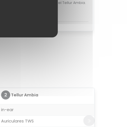
valoraciones de usuarios para el Tellur Ambia.
opinar sobre el Tellur Ambia?
2
Tellur Ambia
in-ear
Auriculares TWS