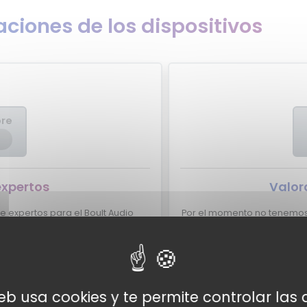
ciones de los dispositivos
ore
expertos
Valor
 expertos para el Boult Audio
Por el momento no tenemos 
¿Eres experto y quieres qu
ult Audio XCharge aparezca aquí?
lo dudes más,
tacto con nosotros
Valor
web usa cookies y te permite controlar la