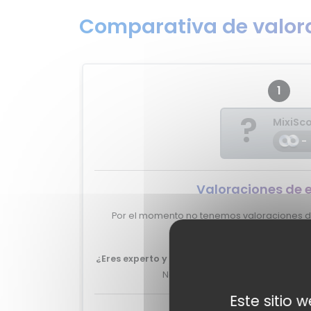
Comparativa de valora
1
?
MixiSc
-
Valoraciones de 
Por el momento no tenemos valoraciones de
XCharge.
¿Eres experto y quieres que tu review del Bo
No lo dudes más, y ponte en
con
Este sitio 