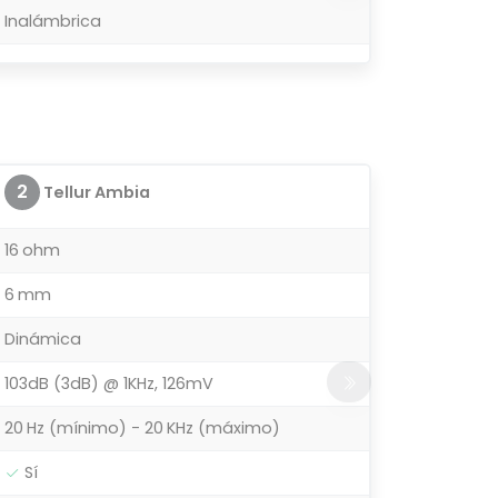
Inalámbrica
2
Tellur Ambia
16 ohm
6 mm
Dinámica
103dB (3dB) @ 1KHz, 126mV
20 Hz (mínimo) - 20 KHz (máximo)
Sí