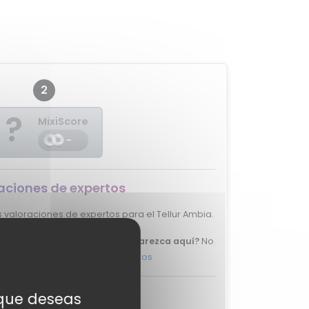
2
?
MixiScore
-
aciones de expertos
valoraciones de expertos para el Tellur Ambia.
e tu review del Tellur Ambia aparezca aquí?
No
 y ponte en
contacto con nosotros
aciones de usuarios
s que deseas