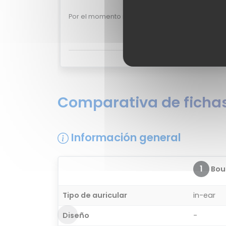
Valoraciones de 
Por el momento no existen valoraciones de usua
¿Quieres opinar sobre el Boul
Comparativa de fichas
Información general
1
Bou
Tipo de auricular
in-ear
Diseño
-