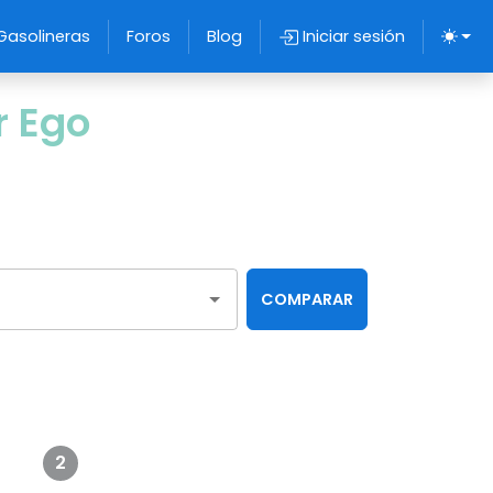
Gasolineras
Foros
Blog
Iniciar sesión
r Ego
COMPARAR
2