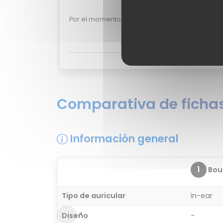
Valoraciones de 
Por el momento no existen valoraciones de usu
¿Quieres opinar sobre el Bou
Comparativa de fichas
Información general
1
Bou
Tipo de auricular
in-ear
Diseño
-