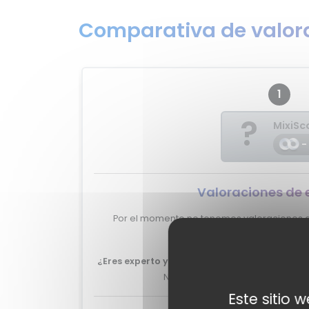
Comparativa de valora
1
?
MixiSc
-
Valoraciones de 
Por el momento no tenemos valoraciones de
XCharge.
¿Eres experto y quieres que tu review del Bo
No lo dudes más, y ponte en
con
Este sitio 