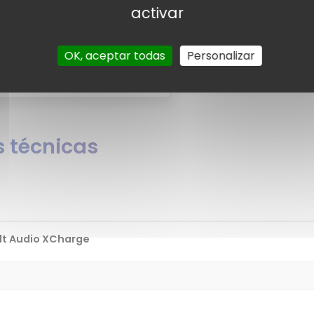
usuarios
activar
Por el momento no existe
arios para el Boult Audio XCharge.
¿Quiere
OK, aceptar todas
Personalizar
lt Audio XCharge?
 técnicas
lt Audio XCharge