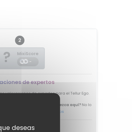
2
?
MixiScore
-
aciones de expertos
 valoraciones de expertos para el Tellur Ego.
e tu review del Tellur Ego aparezca aquí?
No lo
y ponte en
contacto con nosotros
s que deseas
aciones de usuarios