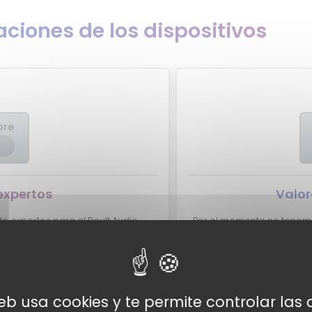
ciones de los dispositivos
ore
expertos
Valor
 expertos para el Boult Audio
Por el momento no tenemos
¿Eres experto y quieres qu
ult Audio XCharge aparezca aquí?
dudes más, 
tacto con nosotros
web usa cookies y te permite controlar la
Valor