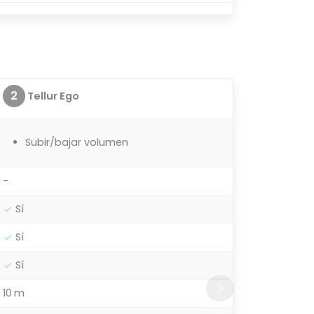
2
Tellur Ego
Subir/bajar volumen
-
Sí
Sí
Sí
10 m