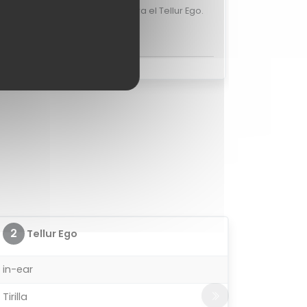
n valoraciones de usuarios para el Tellur Ego.
s opinar sobre el Tellur Ego?
2
Tellur Ego
in-ear
Tirilla