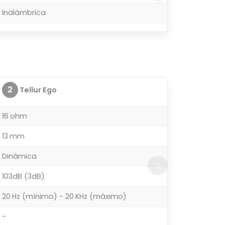
Inalámbrica
2
Tellur Ego
16 ohm
13 mm
Dinámica
103dB (3dB)
20 Hz (mínimo) - 20 KHz (máximo)
-