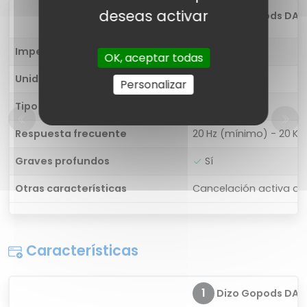
deseas activar
1
Dizo Gopods DA2
Impedancia
32 ohm
OK, aceptar todas
Unidad de controlador
10 mm
Personalizar
Tipo de controlador
-
Respuesta frecuente
20 Hz (mínimo) - 20 K
Graves profundos
Sí
Otras características
Cancelación activa de
Características
1
Dizo Gopods DA2