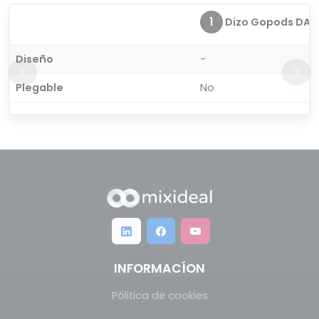
1
Dizo Gopods DA2
Diseño
-
Plegable
No
INFORMACÍON
Pólitica de cookies