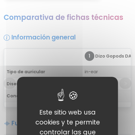
Comparativa de fichas técnicas
Información general
1
Dizo Gopods DA2
Tipo de auricular
in-ear
Diseño
-
Conectividad
Inalámbrica
Este sitio web usa
cookies y te permite
Funciones de sonido
controlar las que