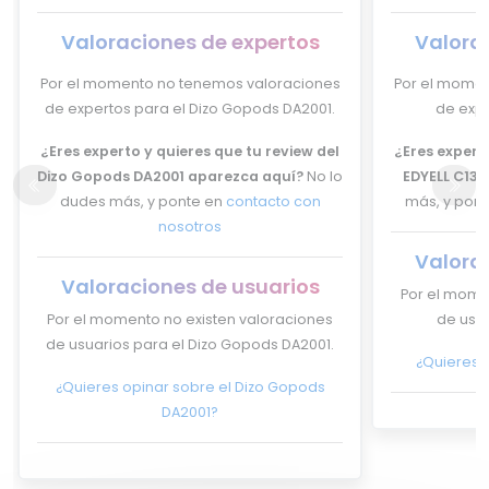
Valoraciones de expertos
Valora
Por el momento no tenemos valoraciones
Por el momen
de expertos para el Dizo Gopods DA2001.
de expe
¿Eres experto y quieres que tu review del
¿Eres experto
Dizo Gopods DA2001 aparezca aquí?
No lo
EDYELL C13 
dudes más, y ponte en
contacto con
más, y pon
nosotros
Valora
Valoraciones de usuarios
Por el mome
Por el momento no existen valoraciones
de usua
de usuarios para el Dizo Gopods DA2001.
¿Quieres o
¿Quieres opinar sobre el Dizo Gopods
DA2001?