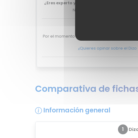
¿Eres experto y quieres que tu review del D
No lo dudes más, y ponte en
con
Valoraciones de 
Por el momento no existen valoraciones de usu
¿Quieres opinar sobre el Diz
Comparativa de fichas
Información general
1
Diz