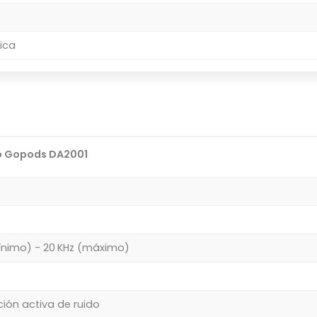
ica
o Gopods DA2001
ínimo) - 20 KHz (máximo)
ión activa de ruido