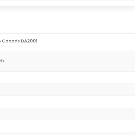
o Gopods DA2001
ch