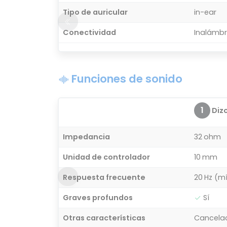
Tipo de auricular
in-ear
Conectividad
Inalámbr
Funciones de sonido
1
Diz
Impedancia
32 ohm
Unidad de controlador
10 mm
Respuesta frecuente
20 Hz (m
Graves profundos
Sí
Otras características
Cancelac