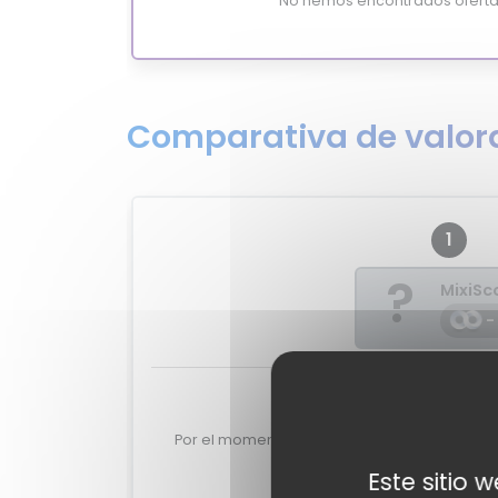
No hemos encontrados oferta
Comparativa de valora
1
?
MixiSc
-
Valoraciones de 
Por el momento no tenemos valoraciones de
DA2001.
Este sitio 