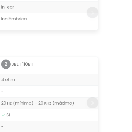
in-ear
Inalámbrica
2
JBL T110BT
4 ohm
-
20 Hz (mínimo) - 20 KHz (máximo)
Sí
-