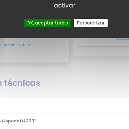
izo Gopods DA2001 aparezca aquí?
dudes más, 
activar
tacto con nosotros
Valor
OK, aceptar todas
Personalizar
usuarios
Por el momento no existe
arios para el Dizo Gopods DA2001.
¿Quiere
o Gopods DA2001?
 técnicas
o Gopods DA2001