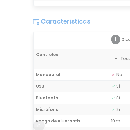
Características
1
Diz
Controles
Tou
Monoaural
No
USB
Sí
Bluetooth
Sí
Micrófono
Sí
Rango de Bluetooth
10 m