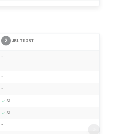
2
JBL T110BT
-
-
-
Sí
Sí
-