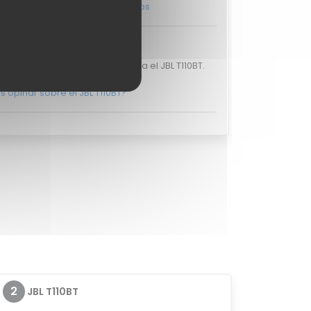
y ponte en
contacto con nosotros
aciones de usuarios
n valoraciones de usuarios para el JBL T110BT.
s opinar sobre el JBL T110BT?
2
JBL T110BT