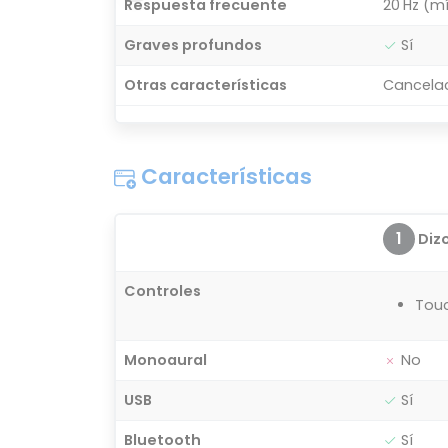
Respuesta frecuente
20 Hz (m
Graves profundos
Sí
Otras características
Cancelac
Características
1
Diz
Controles
Tou
Monoaural
No
USB
Sí
Bluetooth
Sí