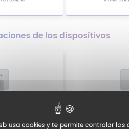
s disponibles
No hemos enc
ciones de los dispositivos
re
xpertos
Valora
expertos para el Dizo Gopods
Por el momento no tenemos v
web usa cookies y te permite controlar la