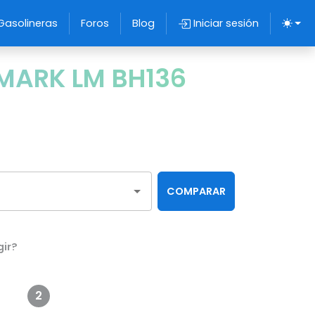
Gasolineras
Foros
Blog
Iniciar sesión
MARK LM BH136
COMPARAR
gir?
2