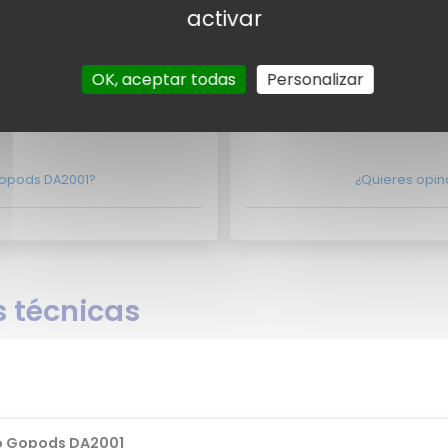
Dizo Gopods DA2001 aparezca
¿Eres experto y quieres qu
activar
ntacto con nosotros
aquí?
No lo dudes m
OK, aceptar todas
Personalizar
suarios
Valora
suarios para el Dizo Gopods
Por el momento no existen 
Gopods DA2001?
¿Quieres opin
 técnicas
o Gopods DA2001