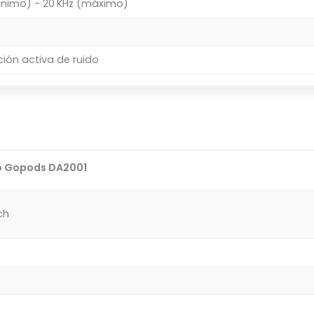
ínimo) - 20 KHz (máximo)
ión activa de ruido
o Gopods DA2001
ch