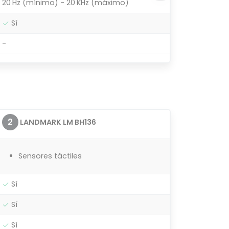
20 Hz (mínimo) - 20 KHz (máximo)
Sí
-
2
LANDMARK LM BH136
Sensores táctiles
Sí
Sí
Sí