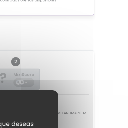
ontrados ofertas disponibles
2
?
MixiScore
-
ciones de expertos
aloraciones de expertos para el LANDMARK LM
BH136.
s que deseas