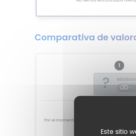
No hemos encontrados oferta
Comparativa de valora
1
?
MixiSco
-
Valoraciones de e
Por el momento no tenemos valoraciones de 
DA2001.
Este sitio 