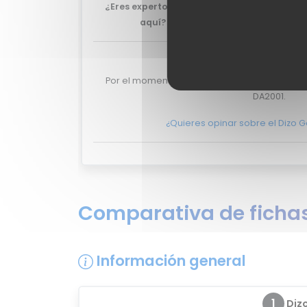
¿Eres experto y quieres que tu review del 
aquí?
No lo dudes más, y ponte en
co
Valoraciones de u
Por el momento no existen valoraciones de u
DA2001.
¿Quieres opinar sobre el Dizo 
Comparativa de fichas
Información general
1
Diz