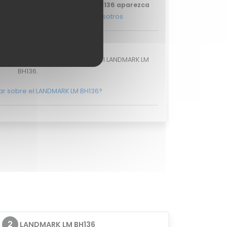
e tu review del LANDMARK LM BH136 aparezca
ás, y ponte en
contacto con nosotros
ciones de usuarios
valoraciones de usuarios para el LANDMARK LM
BH136.
ar sobre el LANDMARK LM BH136?
2
LANDMARK LM BH136