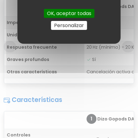
1
Dizo Gopods DA2
OK, aceptar todas
Impedancia
32 ohm
Personalizar
Unidad de controlador
10 mm
Respuesta frecuente
20 Hz (mínimo) - 20 K
Graves profundos
Sí
Otras características
Cancelación activa de
Características
1
Dizo Gopods DA2
Controles