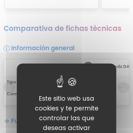
Comparativa de fichas técnicas
Información general
1
Dizo Gopods DA2
Tipo de auricular
in-ear
Conectividad
Inalámbrica
Este sitio web usa
cookies y te permite
controlar las que
Funciones de sonido
deseas activar