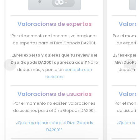
-
Valoraciones de expertos
Valora
Por el momento no tenemos valoraciones
Por el momen
de expertos para el Dizo Gopods DA2001.
de expertos
¿Eres experto y quieres que tu review del
¿Eres experto
Dizo Gopods DA2001 aparezca aquí?
No lo
Mivi DuoPod
dudes más, y ponte en
contacto con
dudes más
nosotros
Valoraciones de usuarios
Valora
Por el momento no existen valoraciones
Por el mome
de usuarios para el Dizo Gopods DA2001.
de usuarios
¿Quieres opinar sobre el Dizo Gopods
¿Quieres op
DA2001?