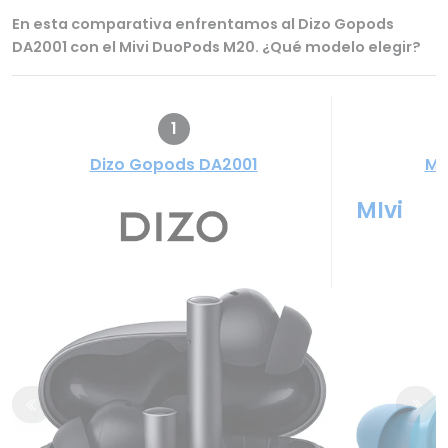
En esta comparativa enfrentamos al Dizo Gopods
DA2001 con el Mivi DuoPods M20. ¿Qué modelo elegir?
1
Dizo Gopods DA2001
Mi
MIvi