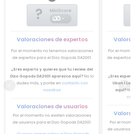
?
MixiScore
-
Valoraciones de expertos
Valora
Por el momento no tenemos valoraciones
Por el momen
de expertos para el Dizo Gopods DA2001.
de expertos p
¿Eres experto y quieres que tu review del
Dizo Gopods DA2001 aparezca aquí?
No lo
¿Eres experto
dudes más, y ponte en
contacto con
Ubon I Lov
nosotros
aquí?
No 
con
Valoraciones de usuarios
Valora
Por el momento no existen valoraciones
de usuarios para el Dizo Gopods DA2001.
Por el mome
de usuarios p
¿Quieres opinar sobre el Dizo Gopods