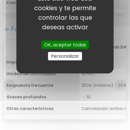
Conectividad
Inalámbrica
cookies y te permite
controlar las que
deseas activar
Funciones de sonido
OK, aceptar todas
1
Dizo Gopods DA2
Personalizar
Impedancia
32 ohm
Unidad de controlador
10 mm
Respuesta frecuente
20 Hz (mínimo) - 20 K
Graves profundos
Sí
Otras características
Cancelación activa de