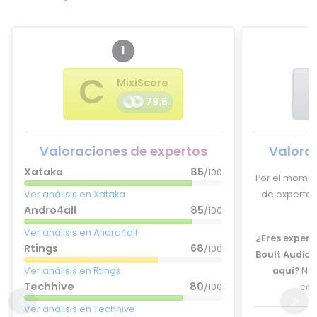
1
C
MixiScore
79.5
Valoraciones de expertos
Valora
Xataka
85
/100
Por el momen
Ver análisis en Xataka
de expertos
Andro4all
85
/100
Ver análisis en Andro4all
¿Eres experto
Rtings
68
/100
Boult Audio
Ver análisis en Rtings
aquí?
No 
Techhive
80
/100
con
Ver análisis en Techhive