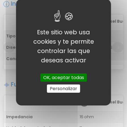
Información general
1
Google Pixel Buds 
Este sitio web usa
Tipo de auricular
in-ear
cookies y te permite
Diseño
Auriculares TWS
controlar las que
Conectividad
Inalámbrica
deseas activar
OK, aceptar todas
Funciones de sonido
Personalizar
1
Google Pixel Buds 
Impedancia
16 ohm