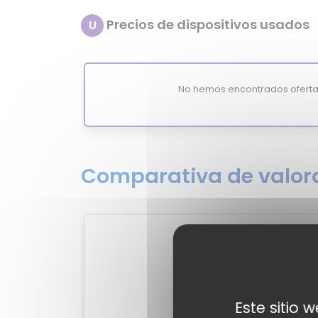
Precios de dispositivos usados
U
No hemos encontrados oferta
Comparativa de valora
1
C
MixiScor
79.
Este sitio 