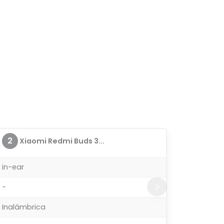
2
Xiaomi Redmi Buds 3...
in-ear
-
Inalámbrica