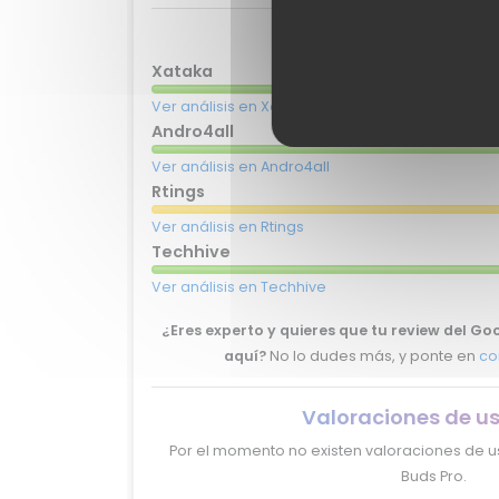
Valoraciones de e
Xataka
Ver análisis en Xataka
Andro4all
Ver análisis en Andro4all
Rtings
Ver análisis en Rtings
Techhive
Ver análisis en Techhive
¿Eres experto y quieres que tu review del Go
aquí?
No lo dudes más, y ponte en
co
Valoraciones de u
Por el momento no existen valoraciones de us
Buds Pro.