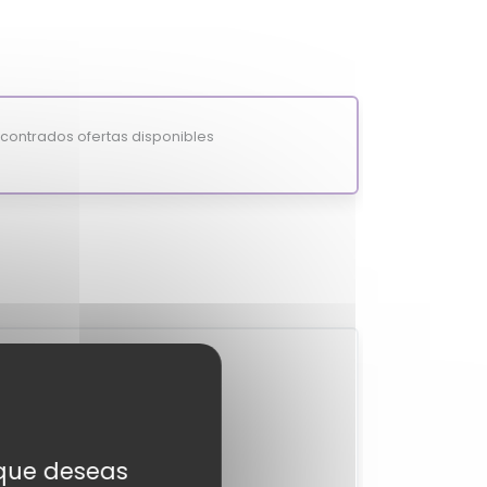
ontrados ofertas disponibles
2
?
MixiScore
-
s que deseas