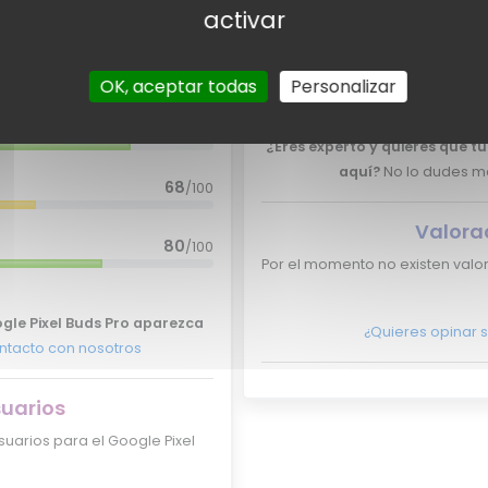
activar
xpertos
Valora
85
/100
Por el momento no tenemos va
OK, aceptar todas
Personalizar
85
/100
¿Eres experto y quieres que t
aquí?
No lo dudes m
68
/100
Valora
80
/100
Por el momento no existen valo
ogle Pixel Buds Pro aparezca
¿Quieres opinar 
ntacto con nosotros
suarios
uarios para el Google Pixel