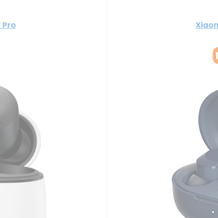
 Pro
Xiaom