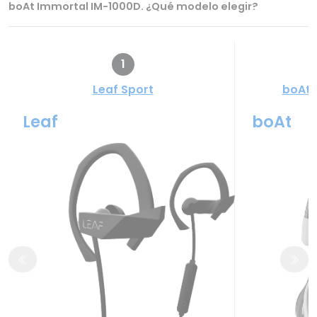
boAt Immortal IM-1000D. ¿Qué modelo elegir?
1
Leaf Sport
boAt 
Leaf
boAt