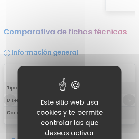
Comparativa de fichas técnicas
Información general
1
Leaf Sport
Tipo de auricular
in-ear
Diseño
Auricular
Este sitio web usa
cookies y te permite
Conectividad
Inalámbrica
controlar las que
deseas activar