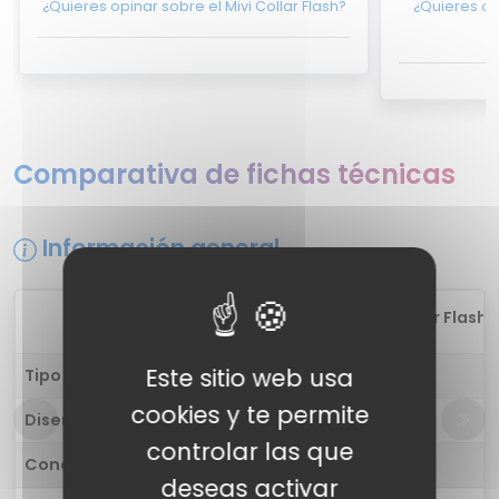
¿Quieres opinar sobre el Mivi Collar Flash?
¿Quieres opi
Comparativa de fichas técnicas
Información general
1
Mivi Collar Flash
Este sitio web usa
Tipo de auricular
in-ear
cookies y te permite
Diseño
-
controlar las que
Conectividad
Inalámbrica
deseas activar