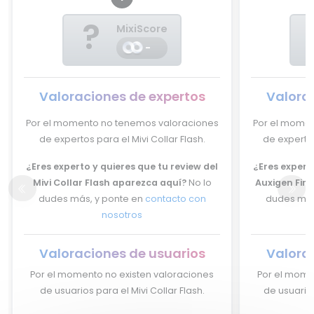
?
MixiScore
-
Valoraciones de expertos
Valora
Por el momento no tenemos valoraciones
Por el momen
de expertos para el Mivi Collar Flash.
de expertos
¿Eres experto y quieres que tu review del
¿Eres experto
Mivi Collar Flash aparezca aquí?
No lo
Auxigen Fire
dudes más, y ponte en
contacto con
dudes más
nosotros
Valoraciones de usuarios
Valora
Por el momento no existen valoraciones
Por el mome
de usuarios para el Mivi Collar Flash.
de usuarios