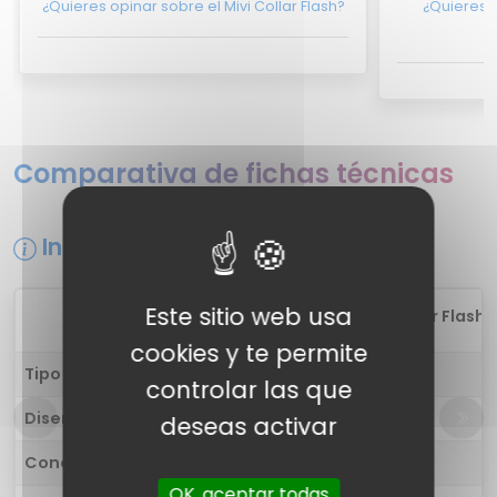
¿Quieres opinar sobre el Mivi Collar Flash?
¿Quieres o
Comparativa de fichas técnicas
Información general
Este sitio web usa
1
Mivi Collar Flash
cookies y te permite
Tipo de auricular
in-ear
controlar las que
Diseño
-
deseas activar
Conectividad
Inalámbrica
OK, aceptar todas