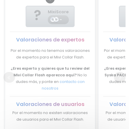
?
MixiScore
-
Valoraciones de expertos
Valora
Por el momento no tenemos valoraciones
Por el momen
de expertos para el Mivi Collar Flash.
de expertos
¿Eres experto y quieres que tu review del
¿Eres experto
Mivi Collar Flash aparezca aquí?
No lo
Syska PACE 
dudes más, y ponte en
contacto con
dudes más
nosotros
Valoraciones de usuarios
Valora
Por el momento no existen valoraciones
Por el mome
de usuarios para el Mivi Collar Flash.
de usuarios