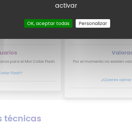
pertos
Valora
activar
xpertos para el Mivi Collar
Por el momento no tenemos val
OK, aceptar todas
Personalizar
 Collar Flash aparezca aquí?
¿Eres experto y quieres que 
cto con nosotros
aquí?
No lo dudes má
uarios
Valora
ios para el Mivi Collar Flash.
Por el momento no existen val
ollar Flash?
¿Quieres opinar
 técnicas