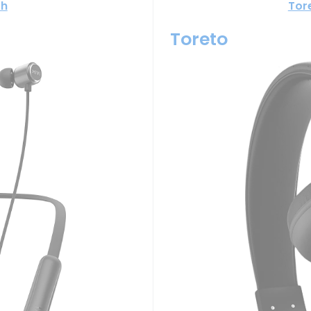
sh
Tor
Toreto