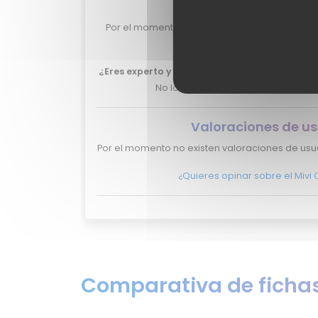
Valoraciones de ex
Por el momento no tenemos valoraciones de e
Flash.
¿Eres experto y quieres que tu review del Mivi
No lo dudes más, y ponte en
conta
Valoraciones de us
Por el momento no existen valoraciones de usuar
¿Quieres opinar sobre el Mivi C
Comparativa de fichas