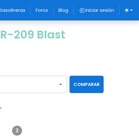
Gasolineras
Foros
Blog
Iniciar sesión
OR-209 Blast
COMPARAR
?
2