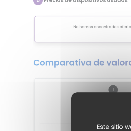
Precios de dispositivos usados
U
No hemos encontrados oferta
Comparativa de valora
1
?
MixiScor
-
Este sitio 