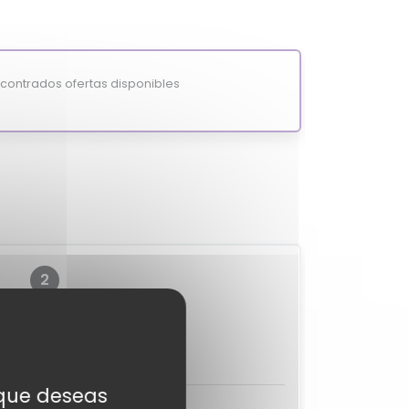
ontrados ofertas disponibles
2
?
MixiScore
-
s que deseas