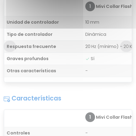
1
Mivi Collar Flash
Unidad de controlador
10 mm
Tipo de controlador
Dinámica
Respuesta frecuente
20 Hz (mínimo) - 20 K
Graves profundos
Sí
Otras características
-
Características
1
Mivi Collar Flash
Controles
-