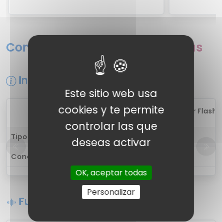
Comparativa de fichas técnicas
Información general
Este sitio web usa
cookies y te permite
1
Mivi Collar Flash
controlar las que
Tipo de auricular
in-ear
deseas activar
Conectividad
Inalámbrica
OK, aceptar todas
Personalizar
Funciones de sonido