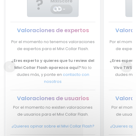
?
MixiScore
-
Valoraciones de expertos
Valora
Por el momento no tenemos valoraciones
Por el momen
de expertos para el Mivi Collar Flash.
de experto
¿Eres experto y quieres que tu review del
¿Eres experto
Mivi Collar Flash aparezca aquí?
No lo
Vivo TWS 2
dudes más, y ponte en
contacto con
dudes más
nosotros
Valoraciones de usuarios
Valora
Por el momento no existen valoraciones
Por el mome
de usuarios para el Mivi Collar Flash.
de usuari
¿Quieres opinar sobre el Mivi Collar Flash?
¿Quieres opi