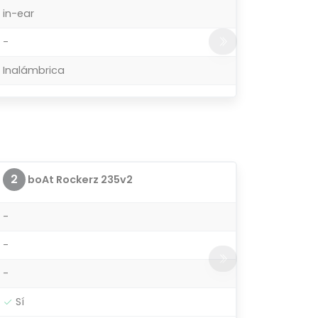
in-ear
-
Inalámbrica
2
boAt Rockerz 235v2
-
-
-
Sí