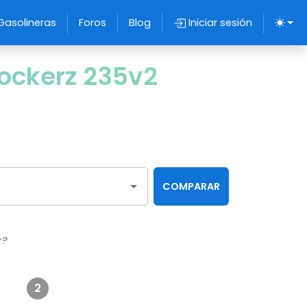
Gasolineras
Foros
Blog
Iniciar sesión
ockerz 235v2
COMPARAR
r?
2