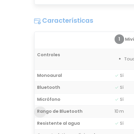
Características
1
Miv
Controles
Tou
Monoaural
Sí
Bluetooth
Sí
Micrófono
Sí
Rango de Bluetooth
10 m
Resistente al agua
Sí