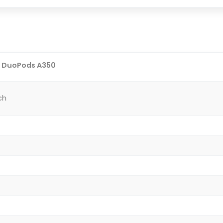
i DuoPods A350
ch