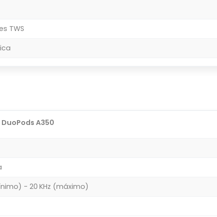
res TWS
ica
i DuoPods A350
a
ínimo) - 20 KHz (máximo)