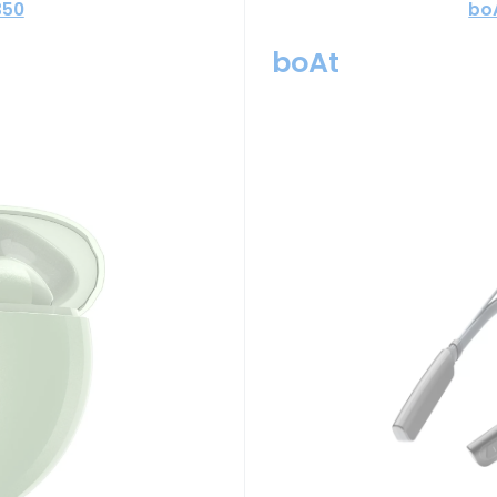
350
bo
boAt