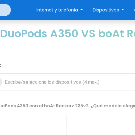
Internet y telefonía
Dispositivos
 DuoPods A350 VS boAt R
:
uoPods A350 con el boAt Rockerz 235v2. ¿Qué modelo elegi