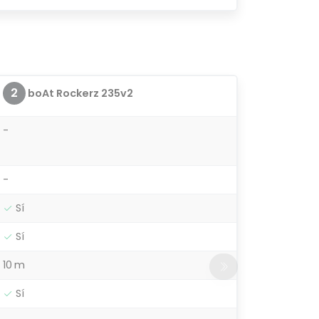
2
boAt Rockerz 235v2
-
-
Sí
Sí
10 m
Sí