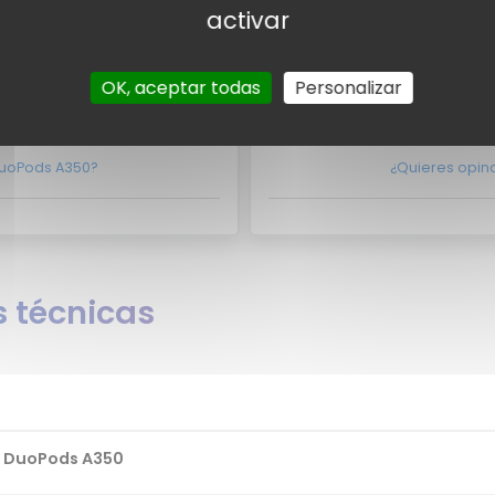
cto con nosotros
aquí?
No lo dudes m
activar
suarios
Valora
OK, aceptar todas
Personalizar
suarios para el Mivi DuoPods
Por el momento no existen v
 DuoPods A350?
¿Quieres opina
 técnicas
i DuoPods A350