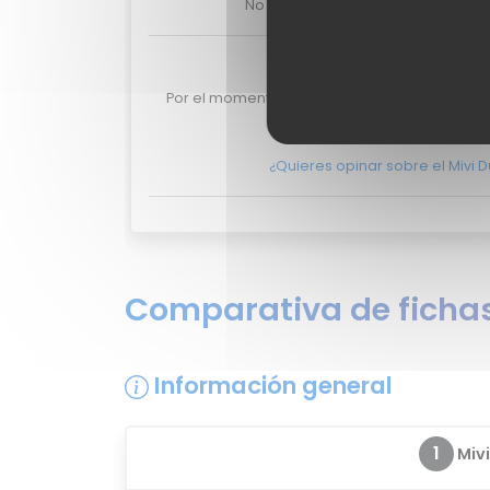
No lo dudes más, y ponte en
conta
Valoraciones de u
Por el momento no existen valoraciones de u
A350.
¿Quieres opinar sobre el Mivi
Comparativa de fichas
Información general
1
Miv