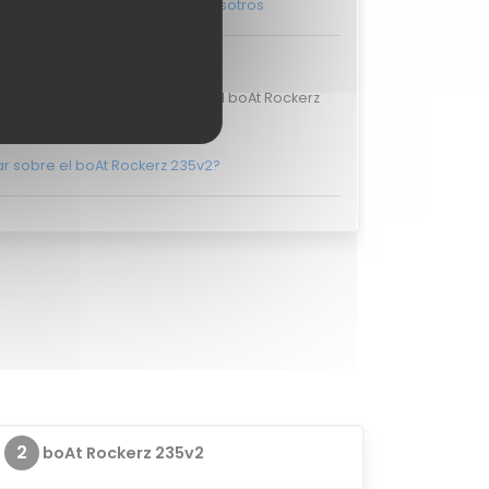
ás, y ponte en
contacto con nosotros
ciones de usuarios
aloraciones de usuarios para el boAt Rockerz
235v2.
r sobre el boAt Rockerz 235v2?
2
boAt Rockerz 235v2