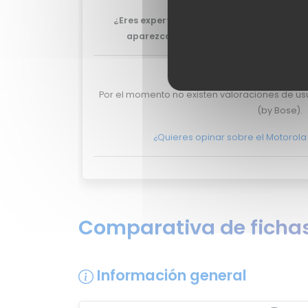
¿Eres experto y quieres que tu review de
aparezca aquí?
No lo dudes más, y pon
Valoraciones de 
Por el momento no existen valoraciones de us
(by Bose).
¿Quieres opinar sobre el Motorola
Comparativa de fichas
Información general