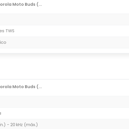
rola Moto Buds (...
res TWS
ico
rola Moto Buds (...
a
n.) - 20 kHz (máx.)