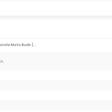
rola Moto Buds (...
ch