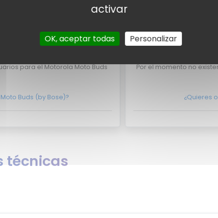
activar
l Motorola Moto Buds (by Bose)
¿Eres experto y quiere
te en
contacto con nosotros
aquí?
No lo dudes
OK, aceptar todas
Personalizar
usuarios
Valor
uarios para el Motorola Moto Buds
Por el momento no existe
 Moto Buds (by Bose)?
¿Quieres o
 técnicas