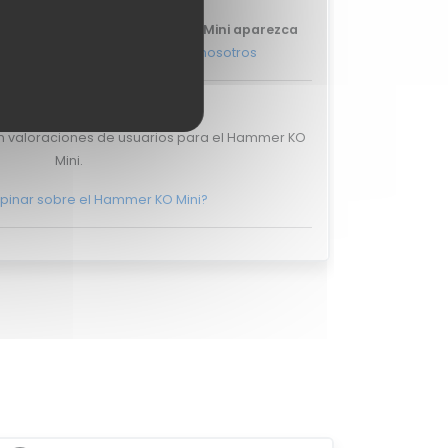
s que tu review del Hammer KO Mini aparezca
 más, y ponte en
contacto con nosotros
aciones de usuarios
n valoraciones de usuarios para el Hammer KO
Mini.
pinar sobre el Hammer KO Mini?