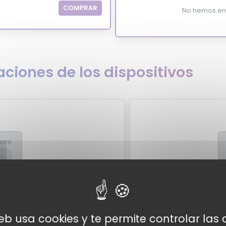
COMPRAR
No hemos enc
ciones de los dispositivos
ore
expertos
Valor
pertos para el Motorola Moto Buds
Por el momento no tene
web usa cookies y te permite controlar la