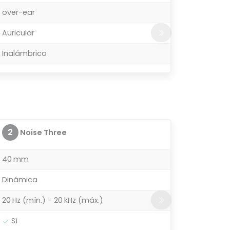
over-ear
Auricular
Inalámbrico
2
Noise Three
40 mm
Dinámica
20 Hz (mín.) - 20 kHz (máx.)
Sí