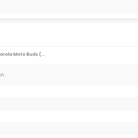
rola Moto Buds (...
ch