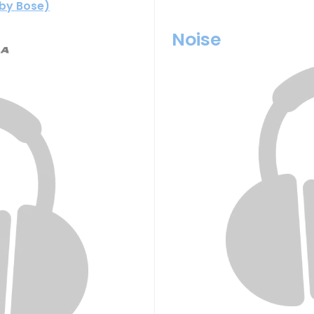
by Bose)
Noise