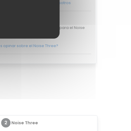
ás, y ponte en
contacto con nosotros
raciones de usuarios
isten valoraciones de usuarios para el Noise
Three.
s opinar sobre el Noise Three?
2
Noise Three