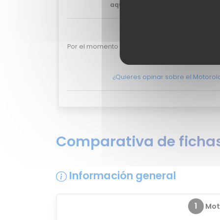
aquí?
No lo dudes más, y ponte e
Valoraciones de
Por el momento no existen valoraciones de usu
Bose).
¿Quieres opinar sobre el Motorol
Comparativa de fichas
Información general
1
Moto