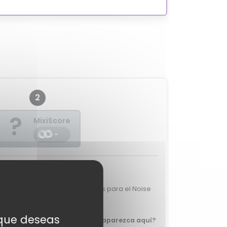
2
?
MixiScore
-
raciones de expertos
emos valoraciones de expertos para el Noise
Three.
s que deseas
 que tu review del Noise Three aparezca aquí?