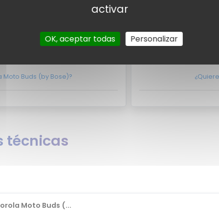
n
contacto con nosotros
No lo dudes m
activar
 usuarios
Valo
OK, aceptar todas
Personalizar
arios para el Motorola Moto Buds (by
Por el momento no ex
a Moto Buds (by Bose)?
¿Quiere
 técnicas
rola Moto Buds (...