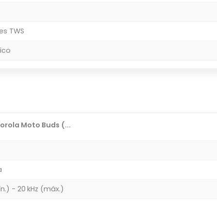
res TWS
ico
rola Moto Buds (...
a
n.) - 20 kHz (máx.)