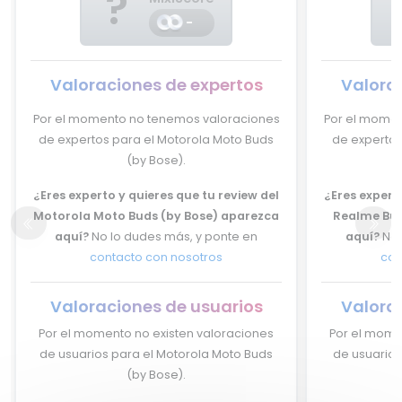
?
-
Valoraciones de expertos
Valora
Por el momento no tenemos valoraciones
Por el momen
de expertos para el Motorola Moto Buds
de expertos
(by Bose).
¿Eres experto y quieres que tu review del
¿Eres experto
Motorola Moto Buds (by Bose) aparezca
Realme Bud
aquí?
No lo dudes más, y ponte en
aquí?
No 
contacto con nosotros
con
Valoraciones de usuarios
Valora
Por el momento no existen valoraciones
Por el mome
de usuarios para el Motorola Moto Buds
de usuarios
(by Bose).