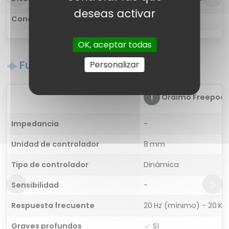
deseas activar
Conectividad
Inalámbrica
OK, aceptar todas
Funciones de sonido
Personalizar
1
Oraimo Freepods 
Impedancia
-
Unidad de controlador
8 mm
Tipo de controlador
Dinámica
Sensibilidad
-
Respuesta frecuente
20 Hz (mínimo) - 20 K
Graves profundos
Sí