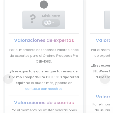
1
?
MixiScore
-
Valoraciones de expertos
Valora
Por el momento no tenemos valoraciones
Por el momen
de expertos para el Oraimo Freepods Pro
de expertos
OEB-108D.
¿Eres experto
¿Eres experto y quieres que tu review del
JBL Wave 10
Oraimo Freepods Pro OEB-108D aparezca
dudes más
aquí?
No lo dudes más, y ponte en
contacto con nosotros
Valora
Valoraciones de usuarios
Por el mome
Por el momento no existen valoraciones
de usuario