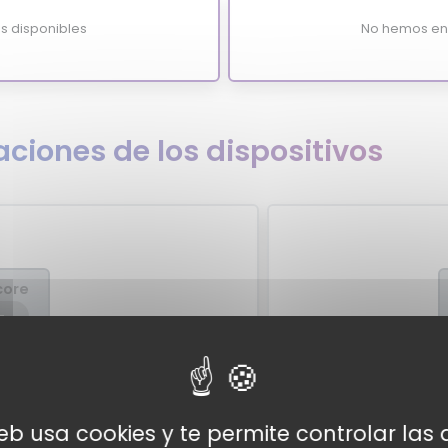
s disponibles
No hemos enc
ciones de los dispositivos
core
-
 expertos
Valo
pertos para el Oraimo Freepods Pro
Por el momento no ten
web usa cookies y te permite controlar la