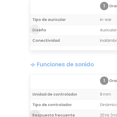
1
Orai
Tipo de auricular
in-ear
Diseño
Auricula
Conectividad
Inalámbr
Funciones de sonido
1
Orai
Unidad de controlador
8 mm
Tipo de controlador
Dinámic
Respuesta frecuente
20 Hz (m