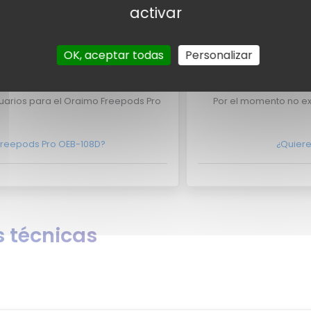
activar
l Oraimo Freepods Pro OEB-108D
¿Eres experto y quieres
nte en
contacto con nosotros
No lo dudes m
OK, aceptar todas
Personalizar
 usuarios
Valo
uarios para el Oraimo Freepods Pro
Por el momento no ex
Freepods Pro OEB-108D?
¿Quiere
 técnicas