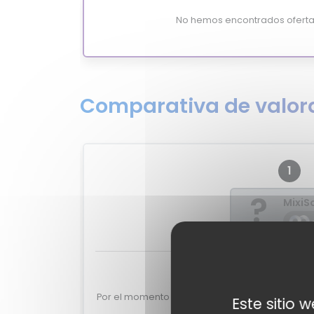
No hemos encontrados oferta
Comparativa de valora
1
?
MixiS
Valoraciones de
Por el momento no tenemos valoraciones de ex
Este sitio 
OEB-108D.