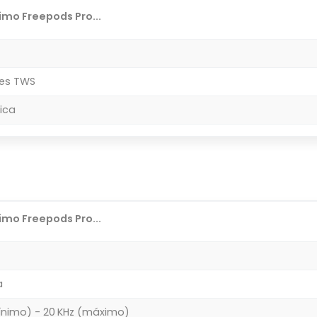
mo Freepods Pro...
res TWS
ica
mo Freepods Pro...
a
ínimo) - 20 KHz (máximo)