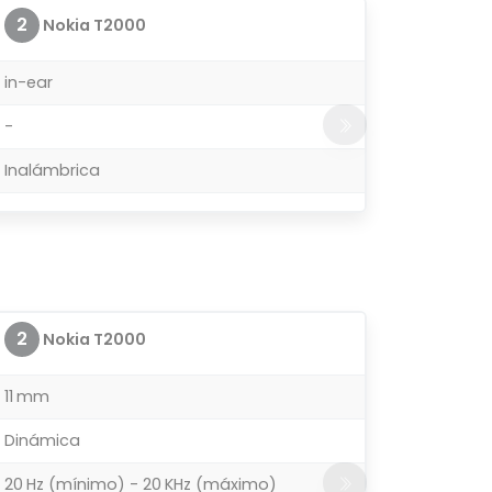
2
Nokia T2000
in-ear
-
Inalámbrica
2
Nokia T2000
11 mm
Dinámica
20 Hz (mínimo) - 20 KHz (máximo)