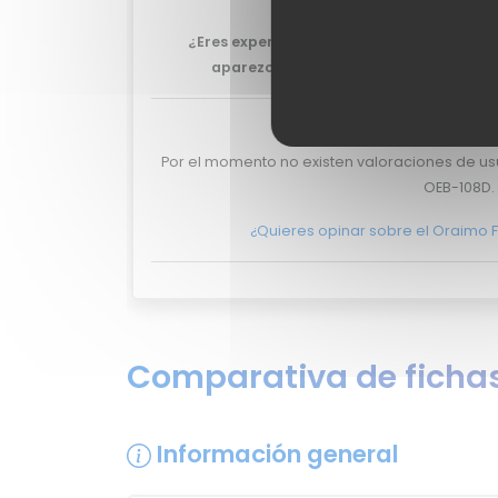
¿Eres experto y quieres que tu review de
aparezca aquí?
No lo dudes más, y po
Valoraciones de
Por el momento no existen valoraciones de us
OEB-108D.
¿Quieres opinar sobre el Oraimo 
Comparativa de fichas
Información general