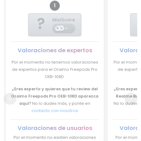
1
?
MixiScore
-
Valoraciones de expertos
Valora
Por el momento no tenemos valoraciones
Por el momen
de expertos para el Oraimo Freepods Pro
de expertos
OEB-108D.
¿Eres experto y quieres que tu review del
¿Eres experto
Oraimo Freepods Pro OEB-108D aparezca
Realme Buds
aquí?
No lo dudes más, y ponte en
No lo dudes 
contacto con nosotros
Valoraciones de usuarios
Valora
Por el momento no existen valoraciones
Por el mome