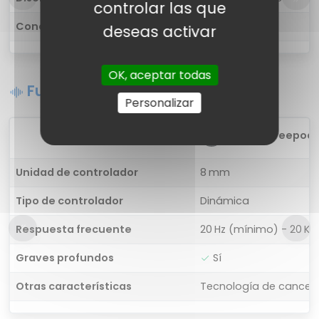
controlar las que
Conectividad
Inalámbrica
deseas activar
OK, aceptar todas
Funciones de sonido
Personalizar
1
Oraimo Freepods 
Unidad de controlador
8 mm
Tipo de controlador
Dinámica
Respuesta frecuente
20 Hz (mínimo) - 20 K
Graves profundos
Sí
Otras características
Tecnología de cancela