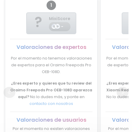
1
?
MixiScore
-
Valoraciones de expertos
Valora
Por el momento no tenemos valoraciones
Por el momen
de expertos para el Oraimo Freepods Pro
de expertos 
OEB-108D.
¿Eres experto y quieres que tu review del
¿Eres experto
Oraimo Freepods Pro OEB-108D aparezca
Xiaomi Redmi
aquí?
No lo dudes más, y ponte en
No lo dudes 
contacto con nosotros
Valoraciones de usuarios
Valora
Por el momento no existen valoraciones
Por el mome