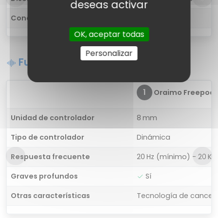
deseas activar
Conectividad
Inalámbrica
OK, aceptar todas
Personalizar
Funciones de sonido
1
Oraimo Freepods 
Unidad de controlador
8 mm
Tipo de controlador
Dinámica
Respuesta frecuente
20 Hz (mínimo) - 20 K
Graves profundos
Sí
Otras características
Tecnología de cancela