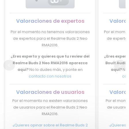
-
Valoraciones de expertos
Valora
Por el momento no tenemos valoraciones
Por el momen
de expertos para el Realme Buds 2 Neo
de expertos
RMA2016.
¿Eres experto y quieres que tu review del
¿Eres experto
Realme Buds 2 Neo RMA2016 aparezca
Boult Audio
aquí?
No lo dudes más, y ponte en
aquí?
No 
contacto con nosotros
con
Valoraciones de usuarios
Valora
Por el momento no existen valoraciones
Por el mome
de usuarios para el Realme Buds 2 Neo
de usuarios
RMA2016.
¿Quieres opinar sobre el Realme Buds 2
¿Quieres o