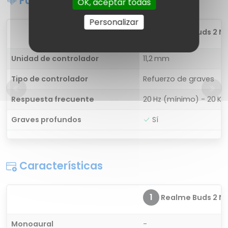
Funciones de sonido
OK, aceptar todas
Personalizar
1
Realme Buds 2 Ne
Unidad de controlador
11,2 mm
Tipo de controlador
Refuerzo de graves
Respuesta frecuente
20 Hz (mínimo) - 20 K
Graves profundos
Sí
Características
1
Realme Buds 2 Ne
Monoaural
-