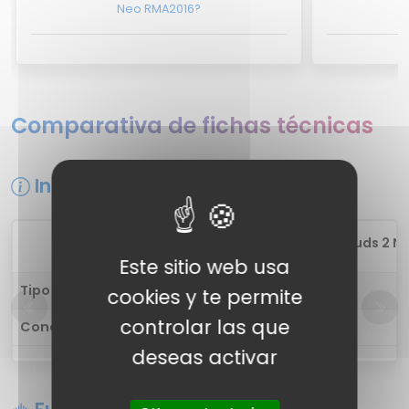
Neo RMA2016?
A
Comparativa de fichas técnicas
Información general
1
Realme Buds 2 Ne
Este sitio web usa
Tipo de auricular
in-ear
cookies y te permite
controlar las que
Conectividad
cableado
deseas activar