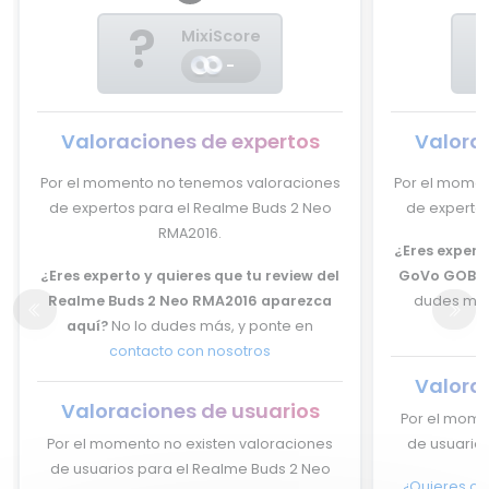
?
MixiScore
-
Valoraciones de expertos
Valora
Por el momento no tenemos valoraciones
Por el momen
de expertos para el Realme Buds 2 Neo
de experto
RMA2016.
¿Eres experto
¿Eres experto y quieres que tu review del
GoVo GOBOL
Realme Buds 2 Neo RMA2016 aparezca
dudes más
aquí?
No lo dudes más, y ponte en
contacto con nosotros
Valora
Valoraciones de usuarios
Por el mome
Por el momento no existen valoraciones
de usuario
de usuarios para el Realme Buds 2 Neo
¿Quieres op