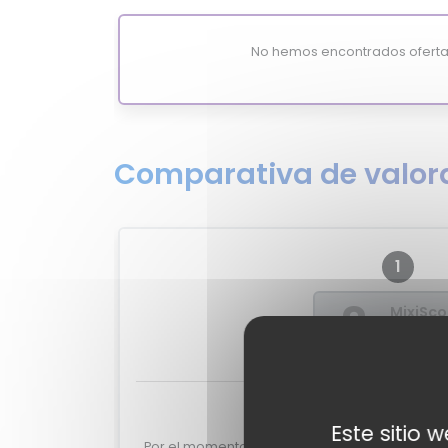
No hemos encontrados oferta
Comparativa de valora
1
?
MixiSco
-
Valoraciones de e
Este sitio 
Por el momento no tenemos valoraciones de e