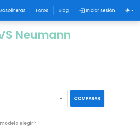
Gasolineras
Foros
Blog
Iniciar sesión
 VS Neumann
COMPARAR
 modelo elegir?