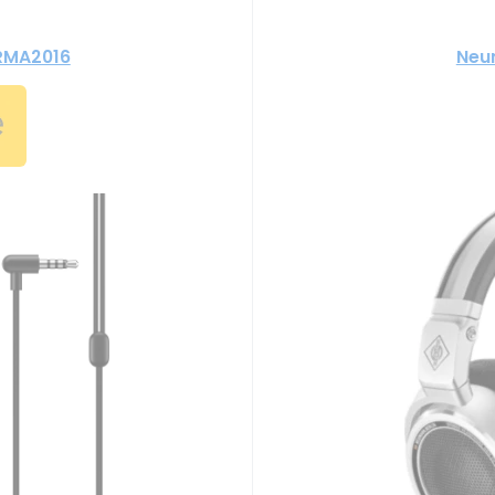
RMA2016
Neu