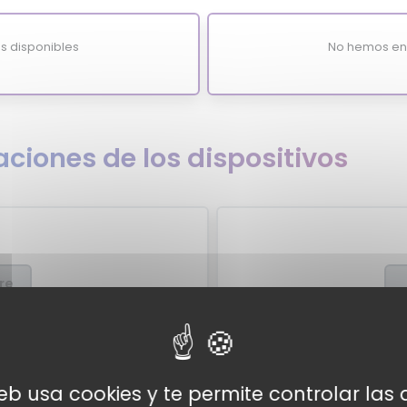
s disponibles
No hemos enc
ciones de los dispositivos
re
xpertos
Valor
web usa cookies y te permite controlar la
xpertos para el Realme Buds 2
Por el momento no tenemo