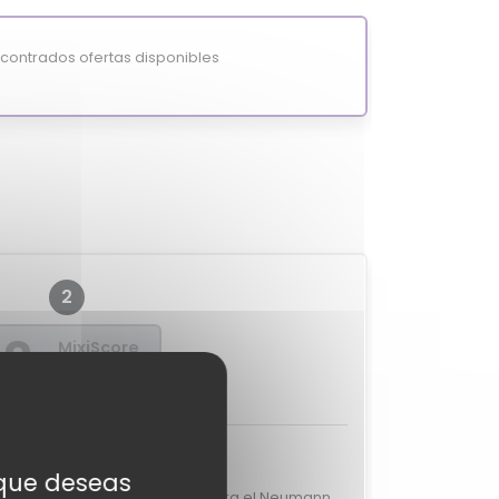
ontrados ofertas disponibles
2
?
MixiScore
-
aciones de expertos
s que deseas
s valoraciones de expertos para el Neumann