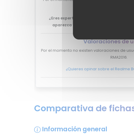
Neo RMA2016.
¿Eres experto y quieres que tu review de
aparezca aquí?
No lo dudes más, y pont
Valoraciones de u
Por el momento no existen valoraciones de usu
RMA2016.
¿Quieres opinar sobre el Realme 
Comparativa de fichas
Información general