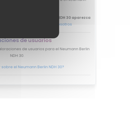
Berlin NDH 30.
 tu review del Neumann Berlin NDH 30 aparezca
más, y ponte en
contacto con nosotros
aciones de usuarios
aloraciones de usuarios para el Neumann Berlin
NDH 30.
r sobre el Neumann Berlin NDH 30?