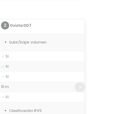
2
Ovista DD7
Subir/bajar volumen
Sí
Sí
Sí
10 m
Sí
Clasificación IPX5