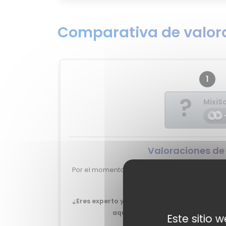
Comparativa de valora
1
?
MixiS
Valoraciones de
Por el momento no tenemos valoraciones de e
RMA2016.
¿Eres experto y quieres que tu review del R
aquí?
No lo dudes más, y ponte e
Este sitio 