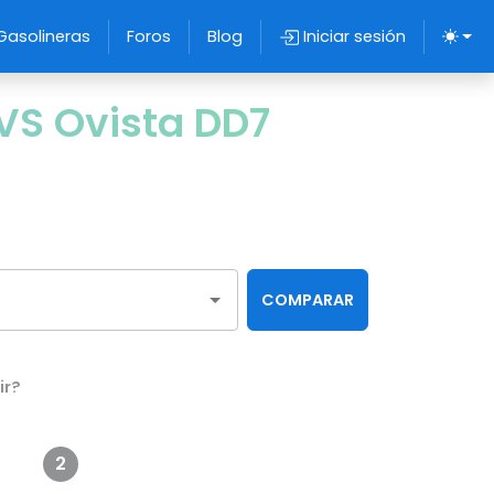
Gasolineras
Foros
Blog
Iniciar sesión
VS Ovista DD7
COMPARAR
ir?
2