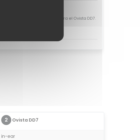
raciones de usuarios
en valoraciones de usuarios para el Ovista DD7.
es opinar sobre el Ovista DD7?
2
Ovista DD7
in-ear