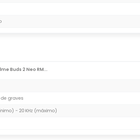
o
me Buds 2 Neo RM...
 de graves
ínimo) - 20 KHz (máximo)