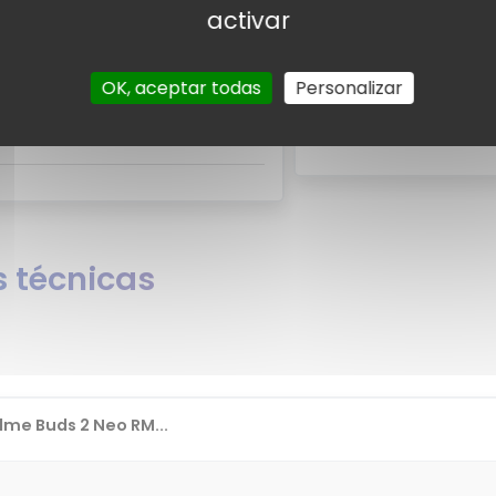
activar
 usuarios
Valo
suarios para el Realme Buds 2 Neo
Por el momento no exist
OK, aceptar todas
Personalizar
¿Quier
e Buds 2 Neo RMA2016?
 técnicas
me Buds 2 Neo RM...