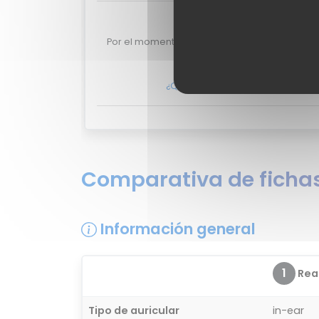
Valoraciones de
Por el momento no existen valoraciones de u
RMA2016.
¿Quieres opinar sobre el Realm
Comparativa de fichas
Información general
1
Real
Tipo de auricular
in-ear