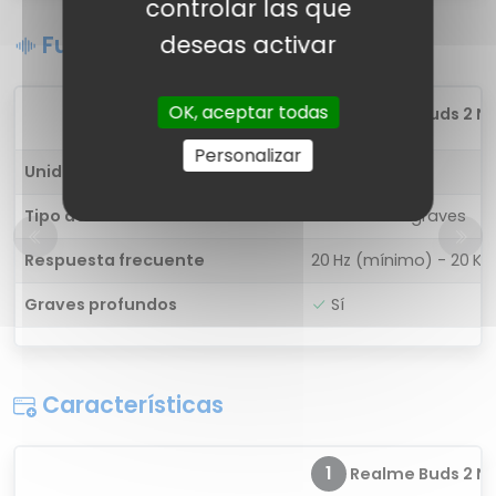
controlar las que
Funciones de sonido
deseas activar
OK, aceptar todas
1
Realme Buds 2 Ne
Personalizar
Unidad de controlador
11,2 mm
Tipo de controlador
Refuerzo de graves
Respuesta frecuente
20 Hz (mínimo) - 20 K
Graves profundos
Sí
Características
1
Realme Buds 2 Ne