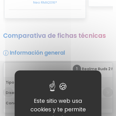
Neo RMA2016?
Comparativa de fichas técnicas
Información general
1
Realme Buds 2 Ne
Tipo de auricular
in-ear
Diseño
-
Este sitio web usa
Conectividad
cableado
cookies y te permite