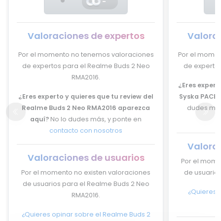
-
Valoraciones de expertos
Valora
Por el momento no tenemos valoraciones
Por el momen
de expertos para el Realme Buds 2 Neo
de expertos
RMA2016.
¿Eres experto
¿Eres experto y quieres que tu review del
Syska PACE 
Realme Buds 2 Neo RMA2016 aparezca
dudes más
aquí?
No lo dudes más, y ponte en
contacto con nosotros
Valora
Valoraciones de usuarios
Por el mome
Por el momento no existen valoraciones
de usuarios
de usuarios para el Realme Buds 2 Neo
¿Quieres o
RMA2016.
¿Quieres opinar sobre el Realme Buds 2