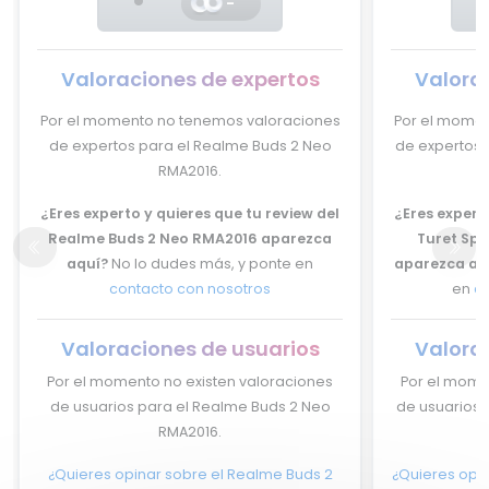
-
Valoraciones de expertos
Valora
Por el momento no tenemos valoraciones
Por el momen
de expertos para el Realme Buds 2 Neo
de expertos 
RMA2016.
¿Eres experto y quieres que tu review del
¿Eres experto
Realme Buds 2 Neo RMA2016 aparezca
Turet Spo
aquí?
No lo dudes más, y ponte en
aparezca aq
contacto con nosotros
en
c
Valoraciones de usuarios
Valora
Por el momento no existen valoraciones
Por el mome
de usuarios para el Realme Buds 2 Neo
de usuarios 
RMA2016.
¿Quieres opinar sobre el Realme Buds 2
¿Quieres opin