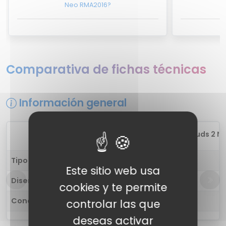
Neo RMA2016?
Comparativa de fichas técnicas
Información general
1
Realme Buds 2 Ne
Tipo de auricular
in-ear
Este sitio web usa
Diseño
-
cookies y te permite
Conectividad
cableado
controlar las que
deseas activar