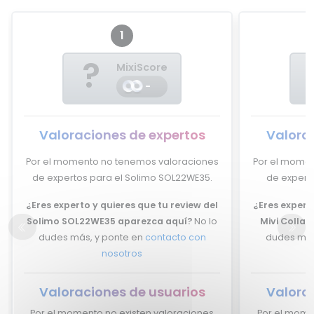
1
?
MixiScore
-
Valoraciones de expertos
Valora
Por el momento no tenemos valoraciones
Por el momen
de expertos para el Solimo SOL22WE35.
de experto
¿Eres experto y quieres que tu review del
¿Eres experto
Solimo SOL22WE35 aparezca aquí?
No lo
Mivi Collar
dudes más, y ponte en
contacto con
dudes más
nosotros
Valoraciones de usuarios
Valora
Por el momento no existen valoraciones
Por el mome