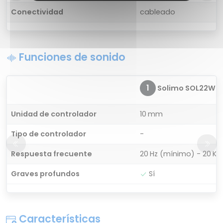
Conectividad
cableado
Funciones de sonido
1
Solimo SOL22WE
Unidad de controlador
10 mm
Tipo de controlador
-
Respuesta frecuente
20 Hz (mínimo) - 20 K
Graves profundos
Sí
Características