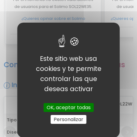
de usuarios para el Solimo SOL22WE35.
de usuario
¿Quieres opinar sobre el Solimo
¿Quieres opin
SOL22WE35?
Este sitio web usa
Comparativa de fichas técnicas
cookies y te permite
controlar las que
Información general
deseas activar
1
Solimo SOL22WE
OK, aceptar todas
Personalizar
Tipo de auricular
in-ear
Diseño
Auricular