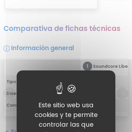
Comparativa de fichas técnicas
Información general
1
Soundcore Liberty
Tipo de auricular
in-ear
Diseño
-
Este sitio web usa
Conectividad
Inalámbrica
cookies y te permite
controlar las que
Funciones de sonido