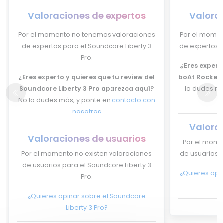
Valoraciones de expertos
Valora
Por el momento no tenemos valoraciones
Por el momen
de expertos para el Soundcore Liberty 3
de expertos p
Pro.
¿Eres experto
¿Eres experto y quieres que tu review del
boAt Rockerz
Soundcore Liberty 3 Pro aparezca aquí?
lo dudes má
No lo dudes más, y ponte en
contacto con
nosotros
Valora
Valoraciones de usuarios
Por el mome
Por el momento no existen valoraciones
de usuarios p
de usuarios para el Soundcore Liberty 3
¿Quieres opin
Pro.
¿Quieres opinar sobre el Soundcore
Liberty 3 Pro?