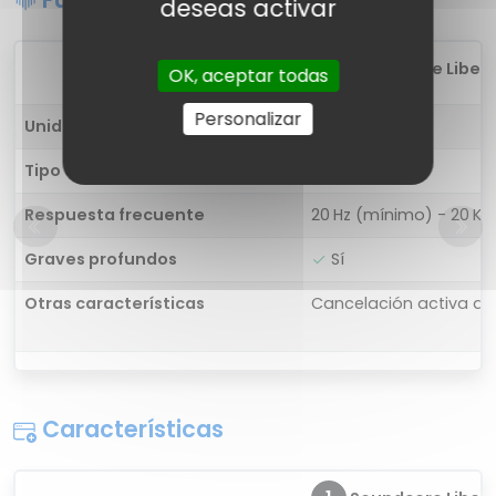
deseas activar
1
Soundcore Liberty
OK, aceptar todas
Personalizar
Unidad de controlador
10,6 mm
Tipo de controlador
Coaxial
Respuesta frecuente
20 Hz (mínimo) - 20 K
Graves profundos
Sí
Otras características
Cancelación activa de
Características