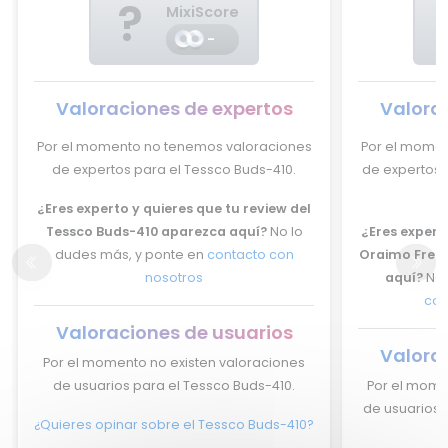
?
MixiScore
-
Valoraciones de expertos
Valora
Por el momento no tenemos valoraciones
Por el momen
de expertos para el Tessco Buds-410.
de expertos 
¿Eres experto y quieres que tu review del
Tessco Buds-410 aparezca aquí?
No lo
¿Eres experto
dudes más, y ponte en
contacto con
Oraimo Free
nosotros
aquí?
No 
con
Valoraciones de usuarios
Valora
Por el momento no existen valoraciones
de usuarios para el Tessco Buds-410.
Por el mome
de usuarios 
¿Quieres opinar sobre el Tessco Buds-410?