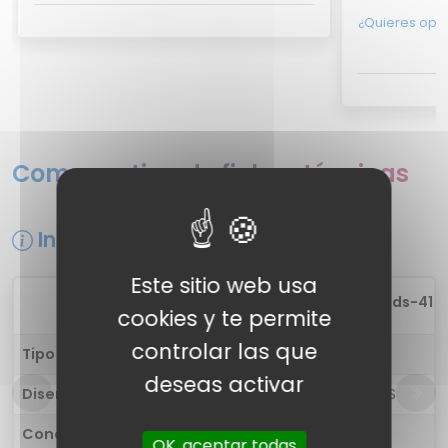
¿Quieres opi
Comparativa de fichas técnicas
Información general
Este sitio web usa
1
Tessco Buds-410
cookies y te permite
controlar las que
Tipo de auricular
in-ear
deseas activar
Diseño
Auriculares TWS
Conectividad
Inalámbrica
OK, aceptar todas