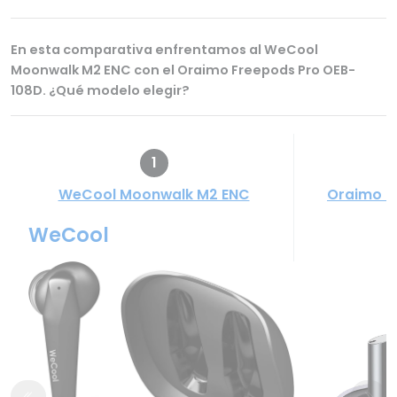
En esta comparativa enfrentamos al WeCool
Moonwalk M2 ENC con el Oraimo Freepods Pro OEB-
108D. ¿Qué modelo elegir?
1
WeCool Moonwalk M2 ENC
Oraimo F
WeCool