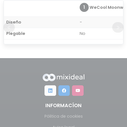
1
WeCool Moonwalk 
Diseño
-
Plegable
No
INFORMACÍON
Pólitica de cookies