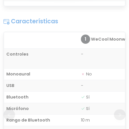
Características
1
WeCool Moonwalk 
Controles
-
Monoaural
No
USB
-
Bluetooth
Sí
Micrófono
Sí
Rango de Bluetooth
10 m