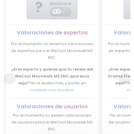
?
MixiScore
-
Valoraciones de expertos
Valora
Por el momento no tenemos valoraciones
Por el momen
de expertos para el WeCool Moonwalk M2
de expertos 
ENC.
¿Eres experto y quieres que tu review del
¿Eres experto
WeCool Moonwalk M2 ENC aparezca
Oraimo Free
aquí?
No lo dudes más, y ponte en
aquí?
No 
contacto con nosotros
con
Valoraciones de usuarios
Valora
Por el momento no existen valoraciones
Por el mome
de usuarios para el WeCool Moonwalk M2
de usuarios 
ENC.